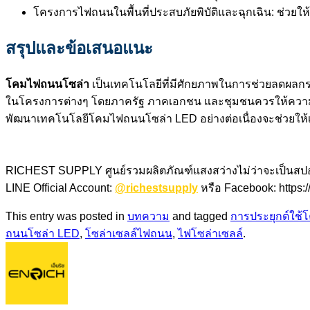
โครงการไฟถนนในพื้นที่ประสบภัยพิบัติและฉุกเฉิน: ช่วยให้แ
สรุปและข้อเสนอแนะ
โคมไฟถนนโซล่า
เป็นเทคโนโลยีที่มีศักยภาพในการช่วยลดผลกระ
ในโครงการต่างๆ โดยภาครัฐ ภาคเอกชน และชุมชนควรให้ความร่
พัฒนาเทคโนโลยีโคมไฟถนนโซล่า LED อย่างต่อเนื่องจะช่วยให้เทค
RICHEST SUPPLY ศูนย์รวมผลิตภัณฑ์แสงสว่างไม่ว่าจะเป็นสปอ
LINE Official Account:
@richestsupply
หรือ Facebook: https:
This entry was posted in
บทความ
and tagged
การประยุกต์ใช้
ถนนโซล่า LED
,
โซล่าเซลล์ไฟถนน
,
ไฟโซล่าเซลล์
.