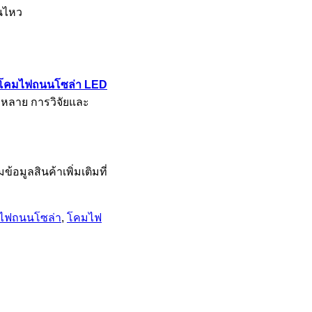
ินไหว
โคมไฟถนนโซล่า LED
หลาย การวิจัยและ
ูลสินค้าเพิ่มเติมที่
ไฟถนนโซล่า
,
โคมไฟ