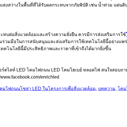
สงสว่างในพื้นที่ที่ได้รับผลกระทบจากภัยพิบัติ เช่น น้ำท่วม แผ่นด
ทบต่อสิ่งแวดล้อมและสร้างความยั่งยืน ควรมีการส่งเสริมการใช้
วมมือในการสนับสนุนและส่งเสริมการใช้เทคโนโลยีนี้อย่างแพร่
โนโลยีนี้มีประสิทธิภาพและราคาที่เข้าถึงได้มากยิ่งขึ้น
ร์ตไลท์ LED โคมไฟถนน LED โคมไฮเบย์ หลอดไฟ สนใจสอบถามข้อม
//www.facebook.com/enrichled
โคมไฟถนนโซล่า LED ในโครงการเพื่อสิ่งแวดล้อม
,
บทความ
,
โคม