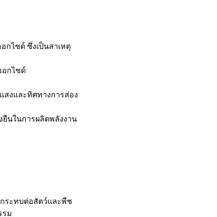
ไซด์ ซึ่งเป็นสาเหตุ
ออกไซด์
งแสงและทิศทางการส่อง
ั่งยืนในการผลิตพลังงาน
ลกระทบต่อสัตว์และพืช
กรรม