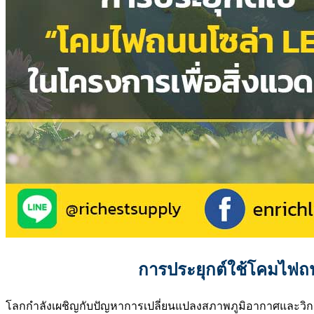
การประยุกต์ใช้โคมไฟถน
โลกกำลังเผชิญกับปัญหาการเปลี่ยนแปลงสภาพภูมิอากาศและวิกฤต