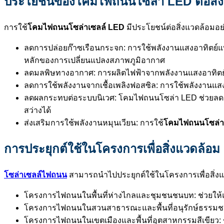
ประโยชน์ของโคมไฟถนนโซล่า
LED ต่อสิ่
การใช้
โคมไฟถนนโซล่าเซลล์ LED
มีประโยชน์ต่อสิ่งแวดล้อมอย่า
ลดการปล่อยก๊าซเรือนกระจก: การใช้พลังงานแสงอาทิตย์แท
หลักของการเปลี่ยนแปลงสภาพภูมิอากาศ
ลดมลพิษทางอากาศ: การผลิตไฟฟ้าจากพลังงานแสงอาทิตย์ไ
ลดการใช้พลังงานจากเชื้อเพลิงฟอสซิล: การใช้พลังงานแสงอ
ลดผลกระทบต่อระบบนิเวศ: โคมไฟถนนโซล่า LED ช่วยลด
สว่างได้
ส่งเสริมการใช้พลังงานหมุนเวียน: การใช้
โคมไฟถนนโซล่า
การประยุกต์ใช้ในโครงการเพื่อสิ่งแวดล้อม
โซล่าเซลล์ไฟถนน
สามารถนำไปประยุกต์ใช้ในโครงการเพื่อสิ่งแ
โครงการไฟถนนในพื้นที่ห่างไกลและชุมชนชนบท: ช่วยให้แสงสว
โครงการไฟถนนในสวนสาธารณะและพื้นที่อนุรักษ์ธรรมชาติ:
โครงการไฟถนนในเขตเมืองและพื้นที่อุตสาหกรรมสีเขียว: