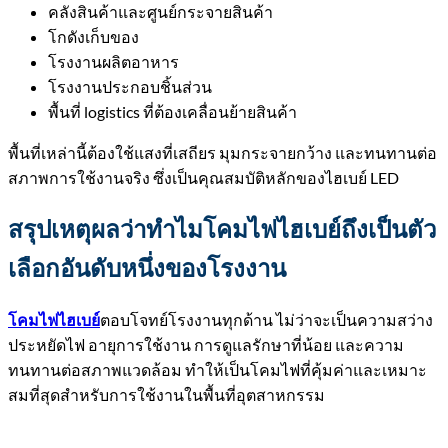
คลังสินค้าและศูนย์กระจายสินค้า
โกดังเก็บของ
โรงงานผลิตอาหาร
โรงงานประกอบชิ้นส่วน
พื้นที่ logistics ที่ต้องเคลื่อนย้ายสินค้า
พื้นที่เหล่านี้ต้องใช้แสงที่เสถียร มุมกระจายกว้าง และทนทานต่อ
สภาพการใช้งานจริง ซึ่งเป็นคุณสมบัติหลักของไฮเบย์ LED
สรุปเหตุผลว่าทำไมโคมไฟไฮเบย์ถึงเป็นตัว
เลือกอันดับหนึ่งของโรงงาน
ตอบโจทย์โรงงานทุกด้าน ไม่ว่าจะเป็นความสว่าง
โคมไฟไฮเบย์
ประหยัดไฟ อายุการใช้งาน การดูแลรักษาที่น้อย และความ
ทนทานต่อสภาพแวดล้อม ทำให้เป็นโคมไฟที่คุ้มค่าและเหมาะ
สมที่สุดสำหรับการใช้งานในพื้นที่อุตสาหกรรม