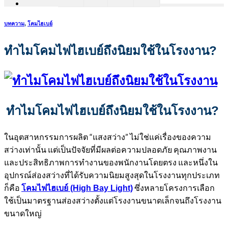
บทความ
,
โคมไฮเบย์
ทำไมโคมไฟไฮเบย์ถึงนิยมใช้ในโรงงาน?
ทำไมโคมไฟไฮเบย์ถึงนิยมใช้ในโรงงาน?
ในอุตสาหกรรมการผลิต “แสงสว่าง” ไม่ใช่แค่เรื่องของความ
สว่างเท่านั้น แต่เป็นปัจจัยที่มีผลต่อความปลอดภัย คุณภาพงาน
และประสิทธิภาพการทำงานของพนักงานโดยตรง และหนึ่งใน
อุปกรณ์ส่องสว่างที่ได้รับความนิยมสูงสุดในโรงงานทุกประเภท
ก็คือ
ซึ่งหลายโครงการเลือก
โคมไฟไฮเบย์ (High Bay Light)
ใช้เป็นมาตรฐานส่องสว่างตั้งแต่โรงงานขนาดเล็กจนถึงโรงงาน
ขนาดใหญ่