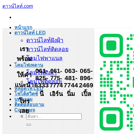
ข้าม
ดาวน์ไลท์.com
ไป
ยัง
หน้าแรก
เนื้อหา
ดาวน์ไลท์ LED
ดาวน์ไลท์ฝังฝ้า
เรา
ดาวน์ไลท์ติดลอย
โคมไฟพาแนล
พร้อม
โคมไฟเพดาน
061-
061-
063-
065-
โคมไฟฝังฝ้า
ให้คำ
825-
775-
481-
896-
โคมไฟติดลอย
แนะนำ
6333
7774
7744
2469
หลอดไฟ LED
นี
เอิร์น
นิ่ม
เปิ้ล
โฟโต้สวิตช์
บทความ
โทร
ติดต่อสอบถาม
เลย
Compare
ค้นหา: