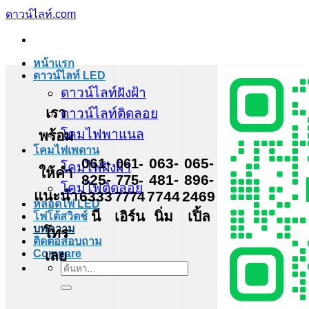
ข้าม
ดาวน์ไลท์.com
ไป
ยัง
หน้าแรก
เนื้อหา
ดาวน์ไลท์ LED
ดาวน์ไลท์ฝังฝ้า
เรา
ดาวน์ไลท์ติดลอย
โคมไฟพาแนล
พร้อม
โคมไฟเพดาน
061-
061-
063-
065-
โคมไฟฝังฝ้า
ให้คำ
825-
775-
481-
896-
โคมไฟติดลอย
แนะนำ
6333
7774
7744
2469
หลอดไฟ LED
นี
เอิร์น
นิ่ม
เปิ้ล
โฟโต้สวิตช์
บทความ
โทร
ติดต่อสอบถาม
เลย
Compare
ค้นหา: