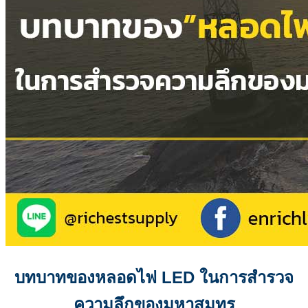
บทบาทของหลอดไฟ
LED ในการสำรวจ
ความลึกของมหาสมุทร