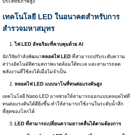
ประสิทธิภาพสูง
เทคโนโลยี
LED ในอนาคตสำหรับการ
สำรวจมหาสมุทร
ไฟ LED อัจฉริยะที่ควบคุมด้วย AI
นักวิจัยกำลังพัฒนา
หลอดไฟ LED
ที่สามารถปรับระดับความ
สว่างอัตโนมัติตามสภาพแวดล้อมใต้ทะเล และสามารถลด
พลังงานที่ใช้ลงได้เมื่อไม่จำเป็น
หลอดไฟ LED แบบนาโนที่ทนต่อแรงดันสูง
เทคโนโลยี Nano LED อาจช่วยให้สามารถออกแบบหลอดไฟที่
ทนต่อแรงดันได้ดียิ่งขึ้น ทำให้สามารถใช้งานในระดับน้ำลึก
ที่สุดของโลกได้
LED ที่สามารถเปลี่ยนความยาวคลื่นได้ตามต้องการ