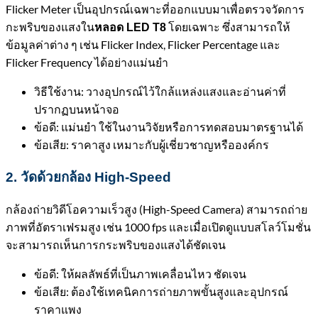
Flicker Meter เป็นอุปกรณ์เฉพาะที่ออกแบบมาเพื่อตรวจวัดการ
กะพริบของแสงใน
โดยเฉพาะ ซึ่งสามารถให้
หลอด LED T8
ข้อมูลค่าต่าง ๆ เช่น Flicker Index, Flicker Percentage และ
Flicker Frequency ได้อย่างแม่นยำ
วิธีใช้งาน: วางอุปกรณ์ไว้ใกล้แหล่งแสงและอ่านค่าที่
ปรากฏบนหน้าจอ
ข้อดี: แม่นยำ ใช้ในงานวิจัยหรือการทดสอบมาตรฐานได้
ข้อเสีย: ราคาสูง เหมาะกับผู้เชี่ยวชาญหรือองค์กร
2.
วัดด้วยกล้อง
High-Speed
กล้องถ่ายวิดีโอความเร็วสูง (High-Speed Camera) สามารถถ่าย
ภาพที่อัตราเฟรมสูง เช่น 1000 fps และเมื่อเปิดดูแบบสโลว์โมชั่น
จะสามารถเห็นการกระพริบของแสงได้ชัดเจน
ข้อดี: ให้ผลลัพธ์ที่เป็นภาพเคลื่อนไหว ชัดเจน
ข้อเสีย: ต้องใช้เทคนิคการถ่ายภาพขั้นสูงและอุปกรณ์
ราคาแพง