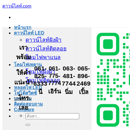
ข้าม
ดาวน์ไลท์.com
ไป
ยัง
เนื้อหา
หน้าแรก
ดาวน์ไลท์ LED
ดาวน์ไลท์ฝังฝ้า
เรา
ดาวน์ไลท์ติดลอย
พร้อม
โคมไฟพาแนล
โคมไฟเพดาน
061-
061-
063-
065-
โคมไฟฝังฝ้า
ให้คำ
775-
825-
481-
896-
โคมไฟติดลอย
แนะนำ
7774
6333
7744
2469
หลอดไฟ LED
เอิร์น
นี
นิ่ม
เปิ้ล
โฟโต้สวิตช์
โทร
บทความ
ติดต่อสอบถาม
เลย
Compare
ค้นหา: