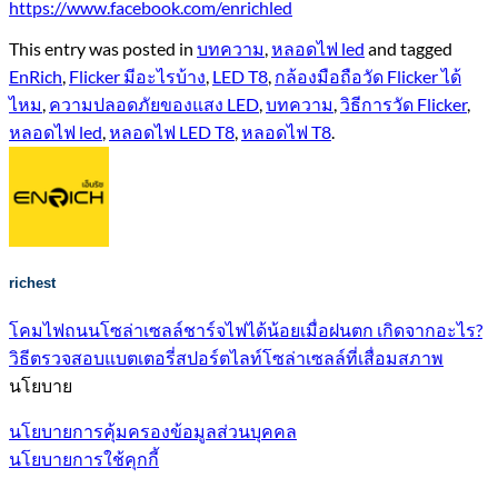
https://www.facebook.com/enrichled
This entry was posted in
บทความ
,
หลอดไฟ led
and tagged
EnRich
,
Flicker มีอะไรบ้าง
,
LED T8
,
กล้องมือถือวัด Flicker ได้
ไหม
,
ความปลอดภัยของแสง LED
,
บทความ
,
วิธีการวัด Flicker
,
หลอดไฟ led
,
หลอดไฟ LED T8
,
หลอดไฟ T8
.
richest
โคมไฟถนนโซล่าเซลล์ชาร์จไฟได้น้อยเมื่อฝนตก เกิดจากอะไร?
วิธีตรวจสอบแบตเตอรี่สปอร์ตไลท์โซล่าเซลล์ที่เสื่อมสภาพ
นโยบาย
นโยบายการคุ้มครองข้อมูลส่วนบุคคล
นโยบายการใช้คุกกี้