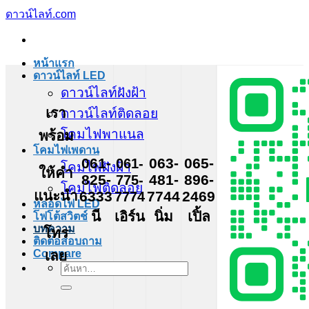
ข้าม
ดาวน์ไลท์.com
ไป
ยัง
หน้าแรก
เนื้อหา
ดาวน์ไลท์ LED
ดาวน์ไลท์ฝังฝ้า
เรา
ดาวน์ไลท์ติดลอย
โคมไฟพาแนล
พร้อม
โคมไฟเพดาน
061-
061-
063-
065-
โคมไฟฝังฝ้า
ให้คำ
825-
775-
481-
896-
โคมไฟติดลอย
แนะนำ
6333
7774
7744
2469
หลอดไฟ LED
นี
เอิร์น
นิ่ม
เปิ้ล
โฟโต้สวิตช์
บทความ
โทร
ติดต่อสอบถาม
เลย
Compare
ค้นหา: