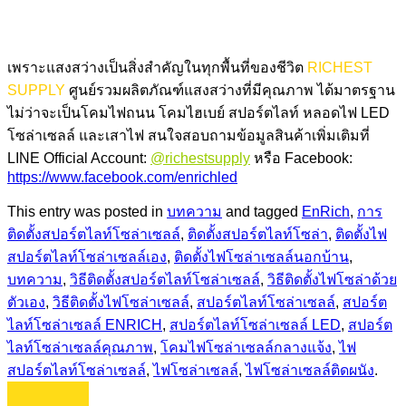
เพราะแสงสว่างเป็นสิ่งสำคัญในทุกพื้นที่ของชีวิต
RICHEST
SUPPLY
ศูนย์รวมผลิตภัณฑ์แสงสว่างที่มีคุณภาพ ได้มาตรฐาน
ไม่ว่าจะเป็นโคมไฟถนน โคมไฮเบย์ สปอร์ตไลท์ หลอดไฟ LED
โซล่าเซลล์ และเสาไฟ สนใจสอบถามข้อมูลสินค้าเพิ่มเติมที่
LINE Official Account:
@richestsupply
หรือ Facebook:
https://www.facebook.com/enrichled
This entry was posted in
บทความ
and tagged
EnRich
,
การ
ติดตั้งสปอร์ตไลท์โซล่าเซลล์
,
ติดตั้งสปอร์ตไลท์โซล่า
,
ติดตั้งไฟ
สปอร์ตไลท์โซล่าเซลล์เอง
,
ติดตั้งไฟโซล่าเซลล์นอกบ้าน
,
บทความ
,
วิธีติดตั้งสปอร์ตไลท์โซล่าเซลล์
,
วิธีติดตั้งไฟโซล่าด้วย
ตัวเอง
,
วิธีติดตั้งไฟโซล่าเซลล์
,
สปอร์ตไลท์โซล่าเซลล์
,
สปอร์ต
ไลท์โซล่าเซลล์ ENRICH
,
สปอร์ตไลท์โซล่าเซลล์ LED
,
สปอร์ต
ไลท์โซล่าเซลล์คุณภาพ
,
โคมไฟโซล่าเซลล์กลางแจ้ง
,
ไฟ
สปอร์ตไลท์โซล่าเซลล์
,
ไฟโซล่าเซลล์
,
ไฟโซล่าเซลล์ติดผนัง
.