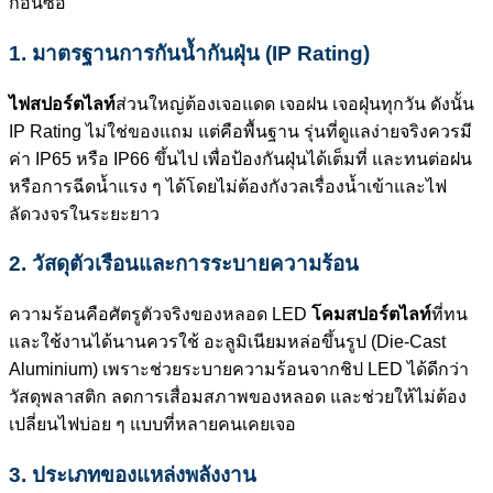
ก่อนซื้อ
1. มาตรฐานการกันน้ำกันฝุ่น (IP Rating)
ไฟสปอร์ตไลท์
ส่วนใหญ่ต้องเจอแดด เจอฝน เจอฝุ่นทุกวัน ดังนั้น
IP Rating ไม่ใช่ของแถม แต่คือพื้นฐาน
รุ่นที่ดูแลง่ายจริงควรมี
ค่า IP65 หรือ IP66 ขึ้นไป เพื่อป้องกันฝุ่นได้เต็มที่ และทนต่อฝน
หรือการฉีดน้ำแรง ๆ ได้โดยไม่ต้องกังวลเรื่องน้ำเข้าและไฟ
ลัดวงจรในระยะยาว
2. วัสดุตัวเรือนและการระบายความร้อน
ความร้อนคือศัตรูตัวจริงของหลอด LED
โคมสปอร์ตไลท์
ที่ทน
และใช้งานได้นานควรใช้ อะลูมิเนียมหล่อขึ้นรูป (Die-Cast
Aluminium) เพราะช่วยระบายความร้อนจากชิป LED ได้ดีกว่า
วัสดุพลาสติก ลดการเสื่อมสภาพของหลอด และช่วยให้ไม่ต้อง
เปลี่ยนไฟบ่อย ๆ แบบที่หลายคนเคยเจอ
3. ประเภทของแหล่งพลังงาน