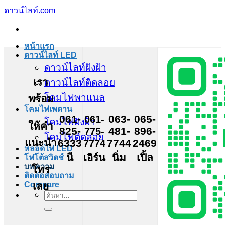
ข้าม
ดาวน์ไลท์.com
ไป
ยัง
หน้าแรก
เนื้อหา
ดาวน์ไลท์ LED
ดาวน์ไลท์ฝังฝ้า
เรา
ดาวน์ไลท์ติดลอย
โคมไฟพาแนล
พร้อม
โคมไฟเพดาน
061-
061-
063-
065-
โคมไฟฝังฝ้า
ให้คำ
825-
775-
481-
896-
โคมไฟติดลอย
แนะนำ
6333
7774
7744
2469
หลอดไฟ LED
นี
เอิร์น
นิ่ม
เปิ้ล
โฟโต้สวิตช์
บทความ
โทร
ติดต่อสอบถาม
เลย
Compare
ค้นหา: