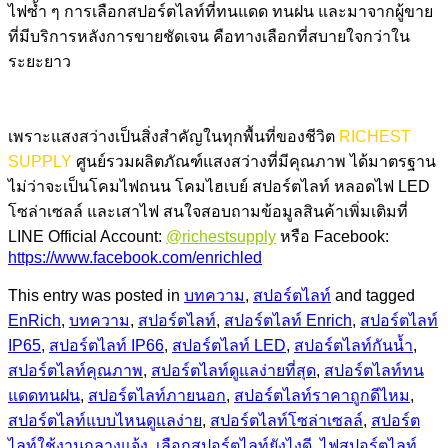
ไฟซ้ำ ๆ การเลือกสปอร์ตไลท์ที่ทนแดด ทนฝน และมาจากผู้ขาย
ที่มีบริการหลังการขายชัดเจน คือทางเลือกที่สบายใจกว่าใน
ระยะยาว
เพราะแสงสว่างเป็นสิ่งสำคัญในทุกพื้นที่ของชีวิต
RICHEST
SUPPLY
ศูนย์รวมผลิตภัณฑ์แสงสว่างที่มีคุณภาพ ได้มาตรฐาน
ไม่ว่าจะเป็นโคมไฟถนน โคมไฮเบย์ สปอร์ตไลท์ หลอดไฟ LED
โซล่าเซลล์ และเสาไฟ สนใจสอบถามข้อมูลสินค้าเพิ่มเติมที่
LINE Official Account:
@richestsupply
หรือ Facebook:
https://www.facebook.com/enrichled
This entry was posted in
บทความ
,
สปอร์ตไลท์
and tagged
EnRich
,
บทความ
,
สปอร์ตไลท์
,
สปอร์ตไลท์ Enrich
,
สปอร์ตไลท์
IP65
,
สปอร์ตไลท์ IP66
,
สปอร์ตไลท์ LED
,
สปอร์ตไลท์กันน้ำ
,
สปอร์ตไลท์คุณภาพ
,
สปอร์ตไลท์ดูแลง่ายที่สุด
,
สปอร์ตไลท์ทน
แดดทนฝน
,
สปอร์ตไลท์ภายนอก
,
สปอร์ตไลท์ราคาถูกดีไหม
,
สปอร์ตไลท์แบบไหนดูแลง่าย
,
สปอร์ตไลท์โซล่าเซลล์
,
สปอร์ต
ไลท์ใช้งานกลางแจ้ง
,
เลือกสปอร์ตไลท์ยังไงดี
,
ไฟสปอร์ตไลท์
.