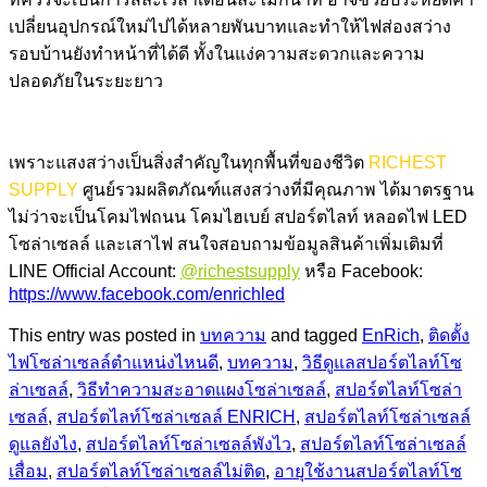
เปลี่ยนอุปกรณ์ใหม่ไปได้หลายพันบาทและทำให้ไฟส่องสว่าง
รอบบ้านยังทำหน้าที่ได้ดี ทั้งในแง่ความสะดวกและความ
ปลอดภัยในระยะยาว
เพราะแสงสว่างเป็นสิ่งสำคัญในทุกพื้นที่ของชีวิต
RICHEST
SUPPLY
ศูนย์รวมผลิตภัณฑ์แสงสว่างที่มีคุณภาพ ได้มาตรฐาน
ไม่ว่าจะเป็นโคมไฟถนน โคมไฮเบย์ สปอร์ตไลท์ หลอดไฟ LED
โซล่าเซลล์ และเสาไฟ สนใจสอบถามข้อมูลสินค้าเพิ่มเติมที่
LINE Official Account:
@richestsupply
หรือ Facebook:
https://www.facebook.com/enrichled
This entry was posted in
บทความ
and tagged
EnRich
,
ติดตั้ง
ไฟโซล่าเซลล์ตำแหน่งไหนดี
,
บทความ
,
วิธีดูแลสปอร์ตไลท์โซ
ล่าเซลล์
,
วิธีทำความสะอาดแผงโซล่าเซลล์
,
สปอร์ตไลท์โซล่า
เซลล์
,
สปอร์ตไลท์โซล่าเซลล์ ENRICH
,
สปอร์ตไลท์โซล่าเซลล์
ดูแลยังไง
,
สปอร์ตไลท์โซล่าเซลล์พังไว
,
สปอร์ตไลท์โซล่าเซลล์
เสื่อม
,
สปอร์ตไลท์โซล่าเซลล์ไม่ติด
,
อายุใช้งานสปอร์ตไลท์โซ