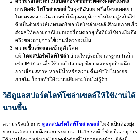
ความร้อนสะสมในแบตเตอรี่จากการติดตั้งผิดตำแหน่ง
การติดตั้ง
ไฟโซล่าเซลล์
ในจุดที่อับลม หรือโดนแดดเผา
โดยตรงตลอดวัน อาจทำให้อุณหภูมิภายในโคมสูงเกินไป
ซึ่งเป็นตัวเร่งให้แบตเตอรี่ของไฟโซล่าเซลล์เสื่อมสภาพเร็ว
ส่งผลให้หลายกรณีแบตเตอรี่หมดอายุ ทั้งที่ยังใช้งานไม่ถึง
ครึ่งของอายุการใช้งานที่ควรจะเป็น
ความชื้นเล็ดลอดเข้าสู่ตัวโคม
แม้
โคมสปอร์ตไลท์โซล่า
ส่วนใหญ่จะมีมาตรฐานกันน้ำ
เช่น IP67 แต่เมื่อใช้งานไปนานๆ ซีลยางและจุดปิดผนึก
อาจเสื่อมสภาพ หากมีน้ำหรือความชื้นเข้าไปในวงจร
ภายใน ก็อาจทำให้ระบบเสียหายโดยไม่รู้ตัว
วิธีดูแลสปอร์ตไลท์โซล่าเซลล์ให้ใช้งานได้
นานขึ้น
ความจริงแล้วการ
ดูแลสปอร์ตไลท์โซล่าเซลล์
ไม่จำเป็นต้องยุ่ง
ยากแค่สละเวลาเดือนละประมาณ 10–15 นาที ก็ช่วยยืดอายุการ
ใช้งานได้อย่างเห็นผลโดยจุดสำคัญที่ไม่ควรมองข้าม มีดังนี้