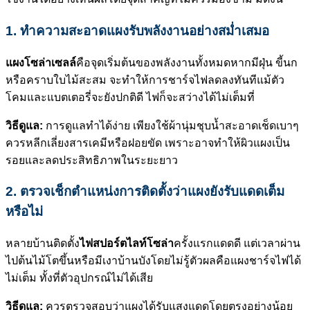
1. ทำความสะอาดแผงรับพลังงานอย่างสม่ำเสมอ
แผงโซล่าเซลล์
คือจุดเริ่มต้นของพลังงานทั้งหมดหากมีฝุ่น ขี้นก
หรือคราบใบไม้สะสม จะทำให้การชาร์จไฟลดลงทันทีแม้ตัว
โคมและแบตเตอรี่จะยังปกติดี ไฟก็จะสว่างได้ไม่เต็มที่
วิธีดูแล:
การดูแลทำได้ง่าย เพียงใช้ผ้านุ่มชุบน้ำสะอาดเช็ดเบาๆ
ควรหลีกเลี่ยงสารเคมีหรือฝอยขัด เพราะอาจทำให้ผิวแผงเป็น
รอยและลดประสิทธิภาพในระยะยาว
2. ตรวจเช็กตำแหน่งการติดตั้งว่าแผงยังรับแดดเต็ม
หรือไม่
หลายบ้านติดตั้ง
ไฟสปอร์ตไลท์โซล่า
ครั้งแรกแดดดี แต่เวลาผ่าน
ไปต้นไม้โตขึ้นหรือมีเงาบ้านบังโดยไม่รู้ตัวผลคือแผงชาร์จไฟได้
ไม่เต็ม ทั้งที่ตัวอุปกรณ์ไม่ได้เสีย
วิธีดูแล:
ควรตรวจสอบว่าแผงได้รับแสงแดดโดยตรงอย่างน้อย