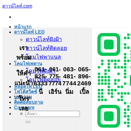
ข้าม
ดาวน์ไลท์.com
ไป
ยัง
หน้าแรก
เนื้อหา
ดาวน์ไลท์ LED
ดาวน์ไลท์ฝังฝ้า
เรา
ดาวน์ไลท์ติดลอย
โคมไฟพาแนล
พร้อม
โคมไฟเพดาน
061-
061-
063-
065-
โคมไฟฝังฝ้า
ให้คำ
825-
775-
481-
896-
โคมไฟติดลอย
แนะนำ
6333
7774
7744
2469
หลอดไฟ LED
นี
เอิร์น
นิ่ม
เปิ้ล
โฟโต้สวิตช์
บทความ
โทร
ติดต่อสอบถาม
เลย
Compare
ค้นหา: