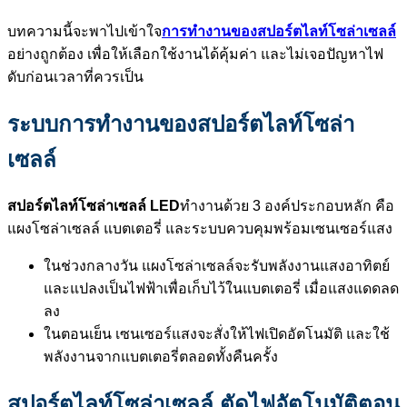
บทความนี้จะพาไปเข้าใจ
การทำงานของสปอร์ตไลท์โซล่าเซลล์
อย่างถูกต้อง เพื่อให้เลือกใช้งานได้คุ้มค่า และไม่เจอปัญหาไฟ
ดับก่อนเวลาที่ควรเป็น
ระบบการทำงานของสปอร์ตไลท์โซล่า
เซลล์
สปอร์ตไลท์โซล่าเซลล์ LED
ทำงานด้วย 3 องค์ประกอบหลัก คือ
แผงโซล่าเซลล์ แบตเตอรี่ และระบบควบคุมพร้อมเซนเซอร์แสง
ในช่วงกลางวัน แผงโซล่าเซลล์จะรับพลังงานแสงอาทิตย์
และแปลงเป็นไฟฟ้าเพื่อเก็บไว้ในแบตเตอรี่ เมื่อแสงแดดลด
ลง
ในตอนเย็น เซนเซอร์แสงจะสั่งให้ไฟเปิดอัตโนมัติ และใช้
พลังงานจากแบตเตอรี่ตลอดทั้งคืนครั้ง
สปอร์ตไลท์โซล่าเซลล์ ตัดไฟอัตโนมัติตอน