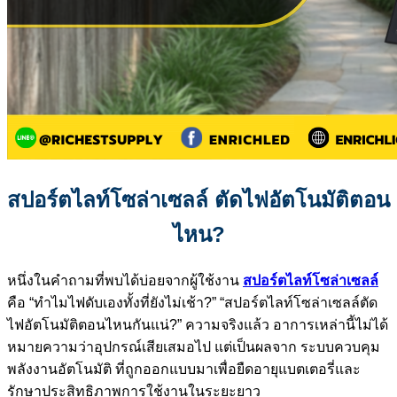
สปอร์ตไลท์โซล่าเซลล์ ตัดไฟอัตโนมัติตอน
ไหน?
หนึ่งในคำถามที่พบได้บ่อยจากผู้ใช้งาน
สปอร์ตไลท์โซล่าเซลล์
คือ “ทำไมไฟดับเองทั้งที่ยังไม่เช้า?”
“สปอร์ตไลท์โซล่าเซลล์ตัด
ไฟอัตโนมัติตอนไหนกันแน่?”
ความจริงแล้ว อาการเหล่านี้ไม่ได้
หมายความว่าอุปกรณ์เสียเสมอไป แต่เป็นผลจาก ระบบควบคุม
พลังงานอัตโนมัติ ที่ถูกออกแบบมาเพื่อยืดอายุแบตเตอรี่และ
รักษาประสิทธิภาพการใช้งานในระยะยาว