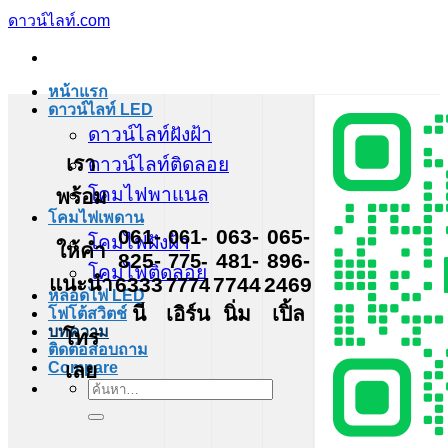
ข้าม
ดาวน์ไลท์.com
ไป
ยัง
หน้าแรก
เนื้อหา
ดาวน์ไลท์ LED
ดาวน์ไลท์ฝังฝ้า
เรา
ดาวน์ไลท์ติดลอย
โคมไฟพาแนล
พร้อม
โคมไฟเพดาน
061-
061-
063-
065-
โคมไฟฝังฝ้า
ให้คำ
825-
775-
481-
896-
โคมไฟติดลอย
แนะนำ
6333
7774
7744
2469
หลอดไฟ LED
นี
เอิร์น
นิ่ม
เปิ้ล
โฟโต้สวิตช์
บทความ
โทร
ติดต่อสอบถาม
เลย
Compare
ค้นหา: