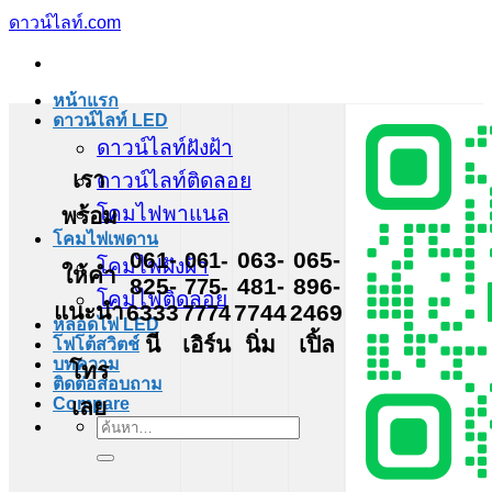
ข้าม
ดาวน์ไลท์.com
ไป
ยัง
หน้าแรก
เนื้อหา
ดาวน์ไลท์ LED
ดาวน์ไลท์ฝังฝ้า
เรา
ดาวน์ไลท์ติดลอย
โคมไฟพาแนล
พร้อม
โคมไฟเพดาน
061-
061-
063-
065-
โคมไฟฝังฝ้า
ให้คำ
825-
775-
481-
896-
โคมไฟติดลอย
แนะนำ
6333
7774
7744
2469
หลอดไฟ LED
นี
เอิร์น
นิ่ม
เปิ้ล
โฟโต้สวิตช์
บทความ
โทร
ติดต่อสอบถาม
เลย
Compare
ค้นหา: