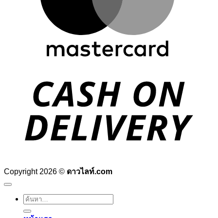
D
Copyright 2026 ©
ดาวไลท์.com
ค้นหา: