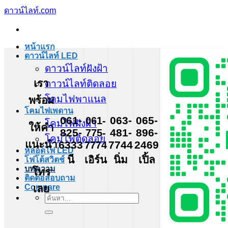
ข้าม
ดาวน์ไลท์.com
ไป
ยัง
หน้าแรก
เนื้อหา
ดาวน์ไลท์ LED
ดาวน์ไลท์ฝังฝ้า
เรา
ดาวน์ไลท์ติดลอย
โคมไฟพาแนล
พร้อม
โคมไฟเพดาน
061-
061-
063-
065-
โคมไฟฝังฝ้า
ให้คำ
825-
775-
481-
896-
โคมไฟติดลอย
แนะนำ
6333
7774
7744
2469
หลอดไฟ LED
นี
เอิร์น
นิ่ม
เปิ้ล
โฟโต้สวิตช์
บทความ
โทร
ติดต่อสอบถาม
เลย
Compare
ค้นหา: