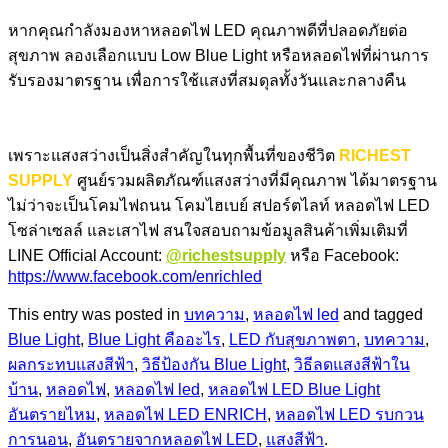
หากคุณกำลังมองหาหลอดไฟ LED คุณภาพดีที่ปลอดภัยต่อ
สุขภาพ ลองเลือกแบบ Low Blue Light หรือหลอดไฟที่ผ่านการ
รับรองมาตรฐาน เพื่อการใช้แสงที่สมดุลทั้งวันและกลางคืน
เพราะแสงสว่างเป็นสิ่งสำคัญในทุกพื้นที่ของชีวิต
RICHEST
SUPPLY
ศูนย์รวมผลิตภัณฑ์แสงสว่างที่มีคุณภาพ ได้มาตรฐาน
ไม่ว่าจะเป็นโคมไฟถนน โคมไฮเบย์ สปอร์ตไลท์ หลอดไฟ LED
โซล่าเซลล์ และเสาไฟ สนใจสอบถามข้อมูลสินค้าเพิ่มเติมที่
LINE Official Account:
@richestsupply
หรือ Facebook:
https://www.facebook.com/enrichled
This entry was posted in
บทความ
,
หลอดไฟ led
and tagged
Blue Light
,
Blue Light คืออะไร
,
LED กับสุขภาพตา
,
บทความ
,
ผลกระทบแสงสีฟ้า
,
วิธีป้องกัน Blue Light
,
วิธีลดแสงสีฟ้าใน
บ้าน
,
หลอดไฟ
,
หลอดไฟ led
,
หลอดไฟ LED Blue Light
อันตรายไหม
,
หลอดไฟ LED ENRICH
,
หลอดไฟ LED รบกวน
การนอน
,
อันตรายจากหลอดไฟ LED
,
แสงสีฟ้า
.