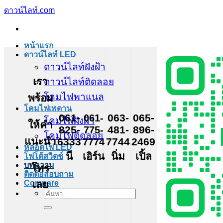
ข้าม
ดาวน์ไลท์.com
ไป
ยัง
หน้าแรก
เนื้อหา
ดาวน์ไลท์ LED
ดาวน์ไลท์ฝังฝ้า
เรา
ดาวน์ไลท์ติดลอย
โคมไฟพาแนล
พร้อม
โคมไฟเพดาน
061-
061-
063-
065-
โคมไฟฝังฝ้า
ให้คำ
825-
775-
481-
896-
โคมไฟติดลอย
แนะนำ
6333
7774
7744
2469
หลอดไฟ LED
นี
เอิร์น
นิ่ม
เปิ้ล
โฟโต้สวิตช์
บทความ
โทร
ติดต่อสอบถาม
เลย
Compare
ค้นหา: