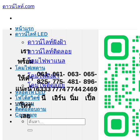
ข้าม
ดาวน์ไลท์.com
ไป
ยัง
หน้าแรก
เนื้อหา
ดาวน์ไลท์ LED
ดาวน์ไลท์ฝังฝ้า
เรา
ดาวน์ไลท์ติดลอย
โคมไฟพาแนล
พร้อม
โคมไฟเพดาน
061-
061-
063-
065-
โคมไฟฝังฝ้า
ให้คำ
825-
775-
481-
896-
โคมไฟติดลอย
แนะนำ
6333
7774
7744
2469
หลอดไฟ LED
นี
เอิร์น
นิ่ม
เปิ้ล
โฟโต้สวิตช์
บทความ
โทร
ติดต่อสอบถาม
เลย
Compare
ค้นหา: