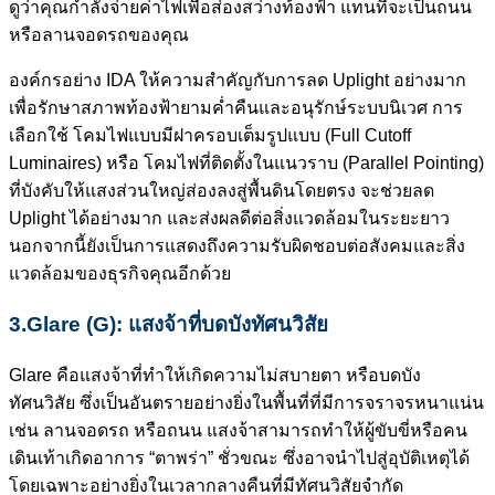
ดูว่าคุณกำลังจ่ายค่าไฟเพื่อส่องสว่างท้องฟ้า แทนที่จะเป็นถนน
หรือลานจอดรถของคุณ
องค์กรอย่าง IDA ให้ความสำคัญกับการลด Uplight อย่างมาก
เพื่อรักษาสภาพท้องฟ้ายามค่ำคืนและอนุรักษ์ระบบนิเวศ การ
เลือกใช้ โคมไฟแบบมีฝาครอบเต็มรูปแบบ (Full Cutoff
Luminaires) หรือ โคมไฟที่ติดตั้งในแนวราบ (Parallel Pointing)
ที่บังคับให้แสงส่วนใหญ่ส่องลงสู่พื้นดินโดยตรง จะช่วยลด
Uplight ได้อย่างมาก และส่งผลดีต่อสิ่งแวดล้อมในระยะยาว
นอกจากนี้ยังเป็นการแสดงถึงความรับผิดชอบต่อสังคมและสิ่ง
แวดล้อมของธุรกิจคุณอีกด้วย
3.Glare (G): แสงจ้าที่บดบังทัศนวิสัย
Glare คือแสงจ้าที่ทำให้เกิดความไม่สบายตา หรือบดบัง
ทัศนวิสัย ซึ่งเป็นอันตรายอย่างยิ่งในพื้นที่ที่มีการจราจรหนาแน่น
เช่น ลานจอดรถ หรือถนน แสงจ้าสามารถทำให้ผู้ขับขี่หรือคน
เดินเท้าเกิดอาการ “ตาพร่า” ชั่วขณะ ซึ่งอาจนำไปสู่อุบัติเหตุได้
โดยเฉพาะอย่างยิ่งในเวลากลางคืนที่มีทัศนวิสัยจำกัด