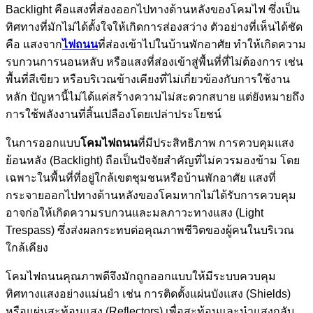
Backlight คือแสงที่ส่องออกไปทางด้านหลังของโคมไฟ ซึ่งเป็น
ทิศทางที่มักไม่ได้ตั้งใจให้เกิดการส่องสว่าง ตัวอย่างที่เห็นได้ชัด
คือ แสงจาก
ไฟถนน
ที่ส่องเข้าไปในบ้านพักอาศัย ทำให้เกิดความ
รบกวนการนอนหลับ หรือแสงที่ส่องเข้าสู่พื้นที่ที่ไม่ต้องการ เช่น
พื้นที่สีเขียว หรือบริเวณข้างเคียงที่ไม่เกี่ยวข้องกับการใช้งาน
หลัก ปัญหานี้ไม่ได้แค่สร้างความไม่สะดวกสบาย แต่ยังหมายถึง
การใช้พลังงานที่สิ้นเปลืองโดยเปล่าประโยชน์
ในการออกแบบ
โคมไฟถนน
ที่มีประสิทธิภาพ การควบคุมแสง
ย้อนหลัง (Backlight) ถือเป็นปัจจัยสำคัญที่ไม่ควรมองข้าม โดย
เฉพาะในพื้นที่ที่อยู่ใกล้เขตชุมชนหรือบ้านพักอาศัย แสงที่
กระจายออกไปทางด้านหลังของโคมหากไม่ได้รับการควบคุม
อาจก่อให้เกิดความรบกวนและมลภาวะทางแสง (Light
Trespass) ซึ่งส่งผลกระทบต่อคุณภาพชีวิตของผู้คนในบริเวณ
ใกล้เคียง
โคมไฟถนนคุณภาพดีจึงมักถูกออกแบบให้มีระบบควบคุม
ทิศทางแสงอย่างแม่นยำ เช่น การติดตั้งแผ่นบังแสง (Shields)
หรือแผ่นสะท้อนแสง (Reflectors) เพื่อสะท้อนและนำแสงกลับ