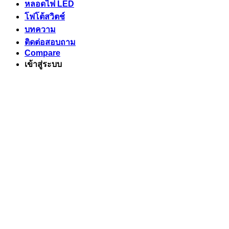
หลอดไฟ LED
โฟโต้สวิตช์
บทความ
ติดต่อสอบถาม
Compare
เข้าสู่ระบบ