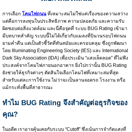
การเลือก
โคมไฟถนน
ที่เหมาะสมไม่ใช่แค่เรื่องของความสว่าง
แต่คือการลงทุนในประสิทธิภาพ ความปลอดภัย และความรับ
ผิดชอบต่อสิ่งแวดล้อม และนี่คือจุดที่ ระบบ BUG Rating เข้ามา
มีบทบาทสำคัญ ระบบนี้ไม่ได้เกี่ยวกับแมลงที่บินวนรอบไฟถนน
ยามค่ำคืน แต่เป็นตัวชี้วัดที่ทันสมัยและครอบคลุม ซึ่งถูกพัฒนา
โดย Illuminating Engineering Society (IES) และ International
Dark Sky Association (IDA) เพื่อประเมิน “แสงเล็ดลอด” ที่ไม่พึง
ประสงค์จากโคมไฟภายนอกอาคาร ยิ่งไปกว่านั้น BUG Rating
ยังช่วยให้ธุรกิจต่างๆ ตัดสินใจเลือกโคมไฟที่เหมาะสมที่สุด
สำหรับแต่ละการใช้งาน ไม่ว่าจะเป็นลานจอดรถ โรงงาน หรือ
แม้กระทั่งพื้นที่สาธารณะ
ทำไม
BUG Rating จึงสำคัญต่อธุรกิจของ
คุณ?
ในอดีต เราอาจคุ้นเคยกับระบบ “Cutoff” ซึ่งเน้นการจำกัดแสงที่