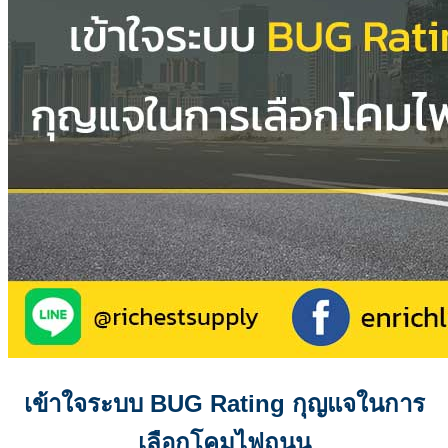
เข้าใจระบบ BUG Rating กุญแจในการ
เลือกโคมไฟถนน