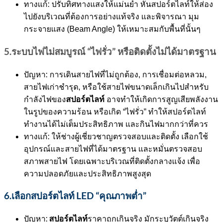
ทางแก้: ปรับทิศทางแสงให้แม่นยำ หันสปอร์ตไลท์ให้ส่อง
ไปยังบริเวณที่ต้องการอย่างแท้จริง และพิจารณา มุม
กระจายแสง (Beam Angle) ให้เหมาะสมกับพื้นที่นั้นๆ
5.ระบบไฟไม่สมบูรณ์ “ไฟรั่ว” หรือติดตั้งไม่ได้มาตรฐาน
ปัญหา: การเดินสายไฟที่ไม่ถูกต้อง, การเชื่อมต่อหลวม,
สายไฟเก่าชำรุด, หรือใช้สายไฟขนาดเล็กเกินไปสำหรับ
สปอร์ตไลท์
กำลังไฟของ
อาจทำให้เกิดการสูญเสียพลังงาน
ในรูปของความร้อน หรือเกิด “ไฟรั่ว” ทำให้สปอร์ตไลท์
ทำงานได้ไม่เต็มประสิทธิภาพ และกินไฟมากกว่าที่ควร
ทางแก้: ให้ช่างผู้เชี่ยวชาญตรวจสอบและติดตั้ง เลือกใช้
อุปกรณ์และสายไฟที่ได้มาตรฐาน และหมั่นตรวจสอบ
สภาพสายไฟ โดยเฉพาะบริเวณที่ติดตั้งกลางแจ้ง เพื่อ
ความปลอดภัยและประสิทธิภาพสูงสุด
6.เลือกสปอร์ตไลท์ LED “คุณภาพต่ำ”
สปอร์ตไลท์
ปัญหา:
ราคาถูกเกินจริง มักระบุวัตต์เกินจริง