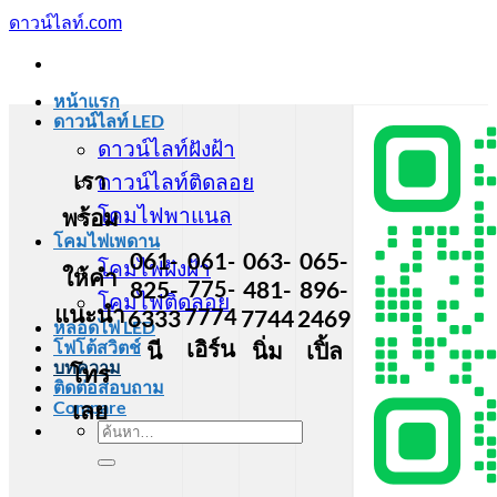
ข้าม
ดาวน์ไลท์.com
ไป
ยัง
หน้าแรก
เนื้อหา
ดาวน์ไลท์ LED
ดาวน์ไลท์ฝังฝ้า
เรา
ดาวน์ไลท์ติดลอย
พร้อม
โคมไฟพาแนล
โคมไฟเพดาน
061-
063-
065-
061-
โคมไฟฝังฝ้า
ให้คำ
825-
775-
481-
896-
โคมไฟติดลอย
แนะนำ
7774
6333
7744
2469
หลอดไฟ LED
เอิร์น
โฟโต้สวิตช์
นี
นิ่ม
เปิ้ล
บทความ
โทร
ติดต่อสอบถาม
เลย
Compare
ค้นหา: