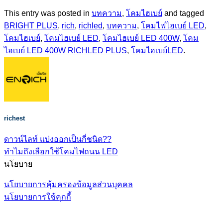
This entry was posted in
บทความ
,
โคมไฮเบย์
and tagged
BRIGHT PLUS
,
rich
,
richled
,
บทความ
,
โคมไฟไฮเบย์ LED
,
โคมไฮเบย์
,
โคมไฮเบย์ LED
,
โคมไฮเบย์ LED 400W
,
โคม
ไฮเบย์ LED 400W RICHLED PLUS
,
โคมไฮเบย์LED
.
richest
ดาวน์ไลท์ แบ่งออกเป็นกี่ชนิด??
ทำไมถึงเลือกใช้โคมไฟถนน LED
นโยบาย
นโยบายการคุ้มครองข้อมูลส่วนบุคคล
นโยบายการใช้คุกกี้
V