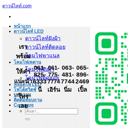
ข้าม
ดาวน์ไลท์.com
ไป
ยัง
หน้าแรก
เนื้อหา
ดาวน์ไลท์ LED
ดาวน์ไลท์ฝังฝ้า
เรา
ดาวน์ไลท์ติดลอย
โคมไฟพาแนล
พร้อม
โคมไฟเพดาน
061-
061-
063-
065-
โคมไฟฝังฝ้า
ให้คำ
825-
775-
481-
896-
โคมไฟติดลอย
แนะนำ
6333
7774
7744
2469
หลอดไฟ LED
นี
เอิร์น
นิ่ม
เปิ้ล
โฟโต้สวิตช์
บทความ
โทร
ติดต่อสอบถาม
เลย
Compare
ค้นหา: