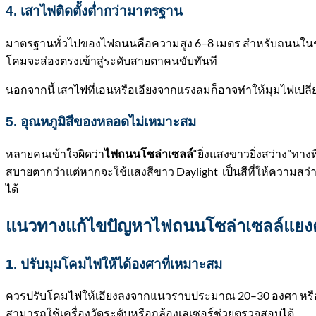
4. เสาไฟติดตั้งต่ำกว่ามาตรฐาน
มาตรฐานทั่วไปของไฟถนนคือความสูง 6–8 เมตร สำหรับถนนในชุม
โคมจะส่องตรงเข้าสู่ระดับสายตาคนขับทันที
นอกจากนี้ เสาไฟที่เอนหรือเอียงจากแรงลมก็อาจทำให้มุมไฟเปล
5. อุณหภูมิสีของหลอดไม่เหมาะสม
หลายคนเข้าใจผิดว่
า
“ยิ่งแสงขาวยิ่งสว่าง”ท
ไฟถนนโซล่าเซลล์
สบายตากว่าแต่หากจะใช้แสงสีขาว Daylight เป็นสีที่ให้ความสว่าง
ได้
แนวทางแก้ไขปัญหาไฟถนนโซล่าเซลล์แยง
1. ปรับมุมโคมไฟให้ได้องศาที่เหมาะสม
ควรปรับโคมไฟให้เอียงลงจากแนวราบประมาณ 20–30 องศา หรือให้แส
สามารถใช้เครื่องวัดระดับหรือกล้องเลเซอร์ช่วยตรวจสอบได้