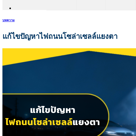
บทความ
แก้ไขปัญหาไฟถนนโซล่าเซลล์แยงตา