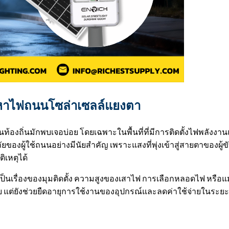
หาไฟถนนโซล่าเซลล์แยงตา
้องถิ่นมักพบเจอบ่อย โดยเฉพาะในพื้นที่ที่มีการติดตั้งไฟพลัง
ยของผู้ใช้ถนนอย่างมีนัยสำคัญ เพราะแสงที่พุ่งเข้าสู่สายตาของผู้
ิเหตุได้
ะเป็นเรื่องของมุมติดตั้ง ความสูงของเสาไฟ การเลือกหลอดไฟ หรือแ
ภัย แต่ยังช่วยยืดอายุการใช้งานของอุปกรณ์และลดค่าใช้จ่ายในระย