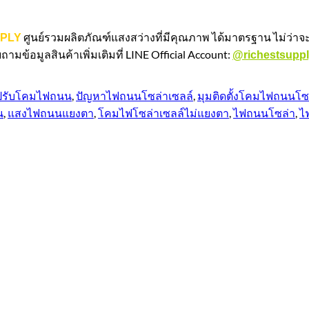
ศูนย์รวมผลิตภัณฑ์แสงสว่างที่มีคุณภาพ ได้มาตรฐาน ไม่ว่
PPLY
้อมูลสินค้าเพิ่มเติมที่ LINE Official Account:
@richestsupp
ปรับโคมไฟถนน
,
ปัญหาไฟถนนโซล่าเซลล์
,
มุมติดตั้งโคมไฟถนนโซ
น
,
แสงไฟถนนแยงตา
,
โคมไฟโซล่าเซลล์ไม่แยงตา
,
ไฟถนนโซล่า
,
ไ