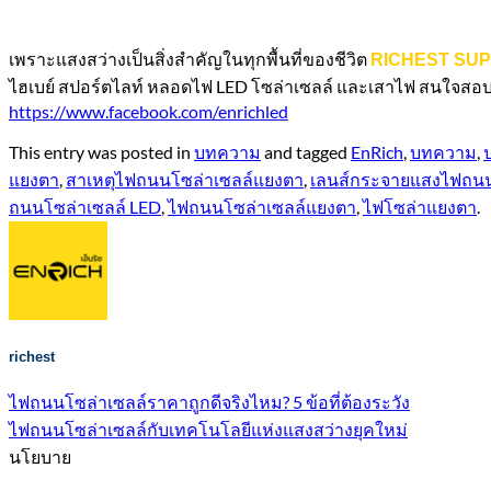
เพราะแสงสว่างเป็นสิ่งสำคัญในทุกพื้นที่ของชีวิต
RICHEST SU
ไฮเบย์ สปอร์ตไลท์ หลอดไฟ LED โซล่าเซลล์ และเสาไฟ สนใจสอบถามข
https://www.facebook.com/enrichled
This entry was posted in
บทความ
and tagged
EnRich
,
บทความ
,
แยงตา
,
สาเหตุไฟถนนโซล่าเซลล์แยงตา
,
เลนส์กระจายแสงไฟถน
ถนนโซล่าเซลล์ LED
,
ไฟถนนโซล่าเซลล์แยงตา
,
ไฟโซล่าแยงตา
.
richest
ไฟถนนโซล่าเซลล์ราคาถูกดีจริงไหม? 5 ข้อที่ต้องระวัง
ไฟถนนโซล่าเซลล์กับเทคโนโลยีแห่งแสงสว่างยุคใหม่
นโยบาย