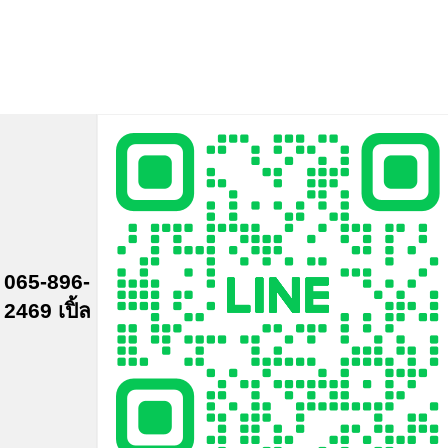
065-896-
2469 เปิ้ล