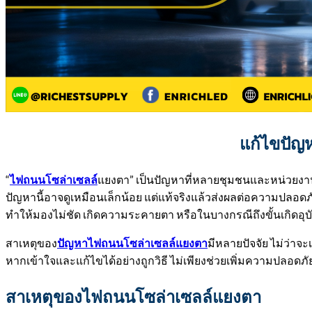
แก้ไขปัญ
“
แยงตา” เป็นปัญหาที่หลายชุมชนและหน่วยงานท
ไฟถนนโซล่าเซลล์
ปัญหานี้อาจดูเหมือนเล็กน้อย แต่แท้จริงแล้วส่งผลต่อความปลอดภั
ทำให้มองไม่ชัด เกิดความระคายตา หรือในบางกรณีถึงขั้นเกิดอุบัต
สาเหตุของ
มีหลายปัจจัย ไม่ว่าจ
ปัญหาไฟถนนโซล่าเซลล์แยงตา
หากเข้าใจและแก้ไขได้อย่างถูกวิธี ไม่เพียงช่วยเพิ่มความปลอด
สาเหตุของไฟถนนโซล่าเซลล์แยงตา