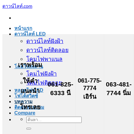
ข้าม
ดาวน์ไลท์.com
ไป
ยัง
เนื้อหา
หน้าแรก
ดาวน์ไลท์ LED
ดาวน์ไลท์ฝังฝ้า
ดาวน์ไลท์ติดลอย
โคมไฟพาแนล
เราพร้อม
โคมไฟเพดาน
โคมไฟฝังฝ้า
061-775-
ให้คำ
โคมไฟติดลอย
061-825-
063-481-
7774
แนะนำ
หลอดไฟ LED
6333 นี
7744 นิ่ม
เอิร์น
โฟโต้สวิตช์
บทความ
โทรเลย
ติดต่อสอบถาม
Compare
ค้นหา: