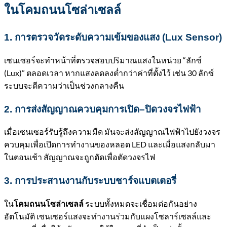
ในโคมถนนโซล่าเซลล์
1. การตรวจวัดระดับความเข้มของแสง (Lux Sensor)
เซนเซอร์จะทำหน้าที่ตรวจสอบปริมาณแสงในหน่วย “ลักซ์
(Lux)” ตลอดเวลา หากแสงลดลงต่ำกว่าค่าที่ตั้งไว้ เช่น 30 ลักซ์
ระบบจะตีความว่าเป็นช่วงกลางคืน
2. การส่งสัญญาณควบคุมการเปิด–ปิดวงจรไฟฟ้า
เมื่อเซนเซอร์รับรู้ถึงความมืด มันจะส่งสัญญาณไฟฟ้าไปยังวงจร
ควบคุมเพื่อเปิดการทำงานของหลอด LED และเมื่อแสงกลับมา
ในตอนเช้า สัญญาณจะถูกตัดเพื่อตัดวงจรไฟ
3. การประสานงานกับระบบชาร์จแบตเตอรี่
ใน
ระบบทั้งหมดจะเชื่อมต่อกันอย่าง
โคมถนนโซล่าเซลล์
อัตโนมัติ เซนเซอร์แสงจะทำงานร่วมกับแผงโซลาร์เซลล์และ