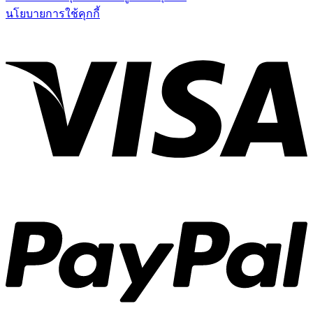
นโยบายการใช้คุกกี้
V
P