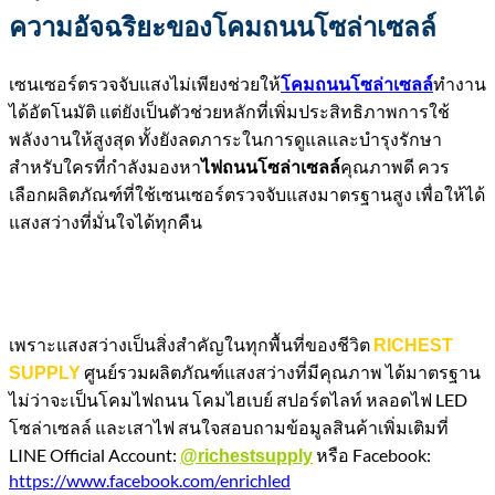
ความอัจฉริยะของโคมถนนโซล่าเซลล์
เซนเซอร์ตรวจจับแสงไม่เพียงช่วยให้
ทำงาน
โคมถนนโซล่าเซลล์
ได้อัตโนมัติ แต่ยังเป็นตัวช่วยหลักที่เพิ่มประสิทธิภาพการใช้
พลังงานให้สูงสุด ทั้งยังลดภาระในการดูแลและบำรุงรักษา
สำหรับใครที่กำลังมองหา
คุณภาพดี ควร
ไฟถนนโซล่าเซลล์
เลือกผลิตภัณฑ์ที่ใช้เซนเซอร์ตรวจจับแสงมาตรฐานสูง เพื่อให้ได้
แสงสว่างที่มั่นใจได้ทุกคืน
เพราะแสงสว่างเป็นสิ่งสำคัญในทุกพื้นที่ของชีวิต
RICHEST
ศูนย์รวมผลิตภัณฑ์แสงสว่างที่มีคุณภาพ ได้มาตรฐาน
SUPPLY
ไม่ว่าจะเป็นโคมไฟถนน โคมไฮเบย์ สปอร์ตไลท์ หลอดไฟ LED
โซล่าเซลล์ และเสาไฟ สนใจสอบถามข้อมูลสินค้าเพิ่มเติมที่
LINE Official Account:
หรือ Facebook:
@richestsupply
https://www.facebook.com/enrichled