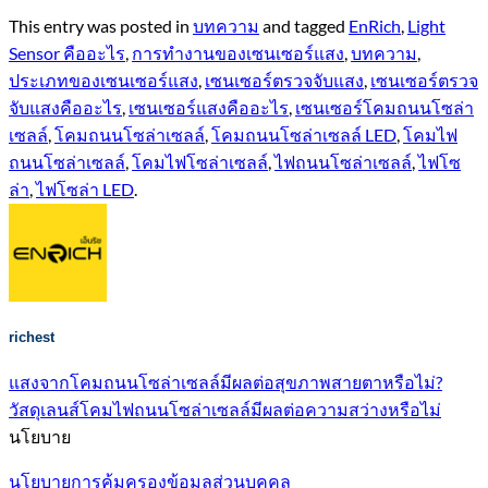
This entry was posted in
บทความ
and tagged
EnRich
,
Light
Sensor คืออะไร
,
การทำงานของเซนเซอร์แสง
,
บทความ
,
ประเภทของเซนเซอร์แสง
,
เซนเซอร์ตรวจจับแสง
,
เซนเซอร์ตรวจ
จับแสงคืออะไร
,
เซนเซอร์แสงคืออะไร
,
เซนเซอร์โคมถนนโซล่า
เซลล์
,
โคมถนนโซล่าเซลล์
,
โคมถนนโซล่าเซลล์ LED
,
โคมไฟ
ถนนโซล่าเซลล์
,
โคมไฟโซล่าเซลล์
,
ไฟถนนโซล่าเซลล์
,
ไฟโซ
ล่า
,
ไฟโซล่า LED
.
richest
แสงจากโคมถนนโซล่าเซลล์มีผลต่อสุขภาพสายตาหรือไม่?
วัสดุเลนส์โคมไฟถนนโซล่าเซลล์มีผลต่อความสว่างหรือไม่
นโยบาย
นโยบายการคุ้มครองข้อมูลส่วนบุคคล