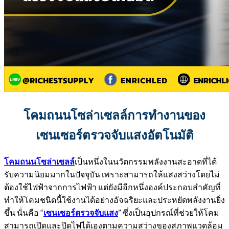
โคมถนนโซล่าเซลล์การทำงานของ
เซนเซอร์ตรวจจับแสงอัตโนมัติ
เป็นหนึ่งในนวัตกรรมพลังงานสะอาดที่ได้
โคมถนนโซล่าเซลล์
รับความนิยมมากในปัจจุบัน เพราะสามารถให้แสงสว่างโดยไม่
ต้องใช้ไฟฟ้าจากการไฟฟ้า แต่ยังมีอีกหนึ่งองค์ประกอบสำคัญที่
ทำให้โคมชนิดนี้ใช้งานได้อย่างอัจฉริยะและประหยัดพลังงานยิ่ง
ขึ้น นั่นคือ “
” ซึ่งเป็นอุปกรณ์ที่ช่วยให้โคม
เซนเซอร์ตรวจจับแสง
สามารถเปิดและปิดไฟได้เองตามความสว่างของสภาพแวดล้อม