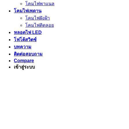
โคมไฟพาแนล
โคมไฟเพดาน
โคมไฟฝังฝ้า
โคมไฟติดลอย
หลอดไฟ LED
โฟโต้สวิตช์
บทความ
ติดต่อสอบถาม
Compare
เข้าสู่ระบบ