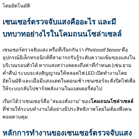
โดยอัตโนมัติ
เซนเซอร์ตรวจจับแสงคืออะไร และมี
บทบาทอย่างไรในโคมถนนโซล่าเซลล์
เซนเซอร์ตรวจจับแสง หรือที่เรียกกันว่า
Photocell Sensor
คือ
อุปกรณ์อิเล็กทรอนิกส์ที่สามารถรับรู้ระดับความเข้มของแสงใน
บริเวณรอบตัวได้ หากแสงสว่างลดลงถึงค่าที่กำหนด (เช่น ยาม
ค่ำคืน) ระบบจะส่งสัญญาณให้หลอดไฟ LED เปิดทำงานโดย
อัตโนมัติ และเมื่อมีแสงแดดในตอนเช้า เซนเซอร์จะสั่งปิดไฟเพื่อ
ให้ระบบกลับไปชาร์จพลังงานในแบตเตอรี่ต่อไป
เรียกได้ว่าเซนเซอร์คือ “สมองสั่งงาน” ของ
โคมถนนโซล่าเซลล์
ที่ช่วยให้ระบบทำงานได้อย่างมีประสิทธิภาพโดยไม่ต้องพึ่งคน
คอยควบคุม
หลักการทำงานของเซนเซอร์ตรวจจับแสง