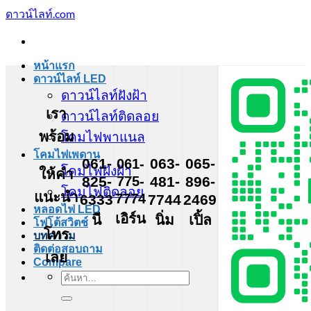
ข้าม
ดาวน์ไลท์.com
ไป
ยัง
เนื้อหา
หน้าแรก
ดาวน์ไลท์ LED
ดาวน์ไลท์ฝังฝ้า
เรา
ดาวน์ไลท์ติดลอย
พร้อม
โคมไฟพาแนล
โคมไฟเพดาน
061-
061-
063-
065-
โคมไฟฝังฝ้า
ให้คำ
775-
825-
481-
896-
โคมไฟติดลอย
แนะนำ
7774
6333
7744
2469
หลอดไฟ LED
เอิร์น
นี
นิ่ม
เปิ้ล
โฟโต้สวิตช์
โทร
บทความ
ติดต่อสอบถาม
เลย
Compare
ค้นหา: