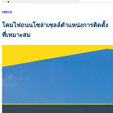
บทความ
โคมไฟถนนโซล่าเซลล์ตำแหน่งการติดตั้ง
ที่เหมาะสม