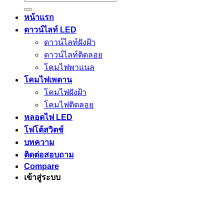
หน้าแรก
ดาวน์ไลท์ LED
ดาวน์ไลท์ฝังฝ้า
ดาวน์ไลท์ติดลอย
โคมไฟพาแนล
โคมไฟเพดาน
โคมไฟฝังฝ้า
โคมไฟติดลอย
หลอดไฟ LED
โฟโต้สวิตช์
บทความ
ติดต่อสอบถาม
Compare
เข้าสู่ระบบ