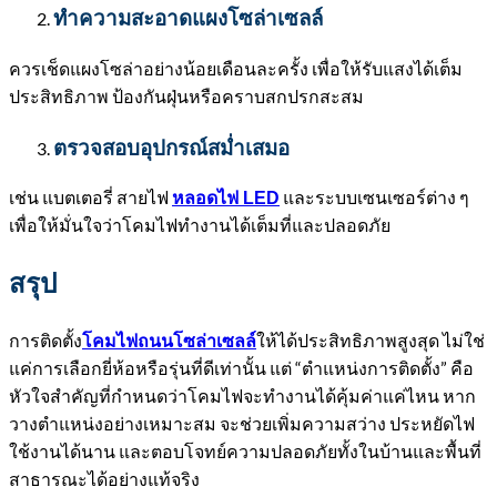
ทำความสะอาดแผงโซล่าเซลล์
ควรเช็ดแผงโซล่าอย่างน้อยเดือนละครั้ง เพื่อให้รับแสงได้เต็ม
ประสิทธิภาพ ป้องกันฝุ่นหรือคราบสกปรกสะสม
ตรวจสอบอุปกรณ์สม่ำเสมอ
เช่น แบตเตอรี่ สายไฟ
และระบบเซนเซอร์ต่าง ๆ
หลอดไฟ LED
เพื่อให้มั่นใจว่าโคมไฟทำงานได้เต็มที่และปลอดภัย
สรุป
การติดตั้ง
ให้ได้ประสิทธิภาพสูงสุด ไม่ใช่
โคมไฟถนนโซล่าเซลล์
แค่การเลือกยี่ห้อหรือรุ่นที่ดีเท่านั้น แต่ “ตำแหน่งการติดตั้ง” คือ
หัวใจสำคัญที่กำหนดว่าโคมไฟจะทำงานได้คุ้มค่าแค่ไหน หาก
วางตำแหน่งอย่างเหมาะสม จะช่วยเพิ่มความสว่าง ประหยัดไฟ
ใช้งานได้นาน และตอบโจทย์ความปลอดภัยทั้งในบ้านและพื้นที่
สาธารณะได้อย่างแท้จริง