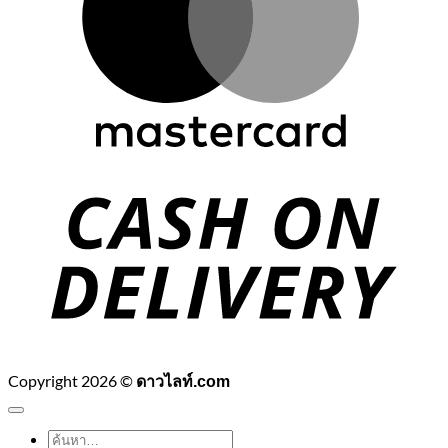
C
D
Copyright 2026 ©
ดาวไลท์.com
ค้นหา: