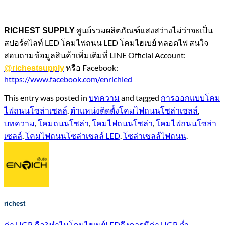
ศูนย์รวมผลิตภัณฑ์แสงสว่างไม่ว่าจะเป็น
RICHEST SUPPLY
สปอร์ตไลท์ LED โคมไฟถนน LED โคมไฮเบย์ หลอดไฟ สนใจ
สอบถามข้อมูลสินค้าเพิ่มเติมที่ LINE Official Account:
หรือ Facebook:
@richestsupply
https://www.facebook.com/enrichled
This entry was posted in
บทความ
and tagged
การออกแบบโคม
ไฟถนนโซล่าเซลล์
,
ตำแหน่งติดตั้งโคมไฟถนนโซล่าเซลล์
,
บทความ
,
โคมถนนโซล่า
,
โคมไฟถนนโซล่า
,
โคมไฟถนนโซล่า
เซลล์
,
โคมไฟถนนโซล่าเซลล์ LED
,
โซล่าเซลล์ไฟถนน
.
richest
ค่า UGR คือ? ทำไมโคมไฮเบย์LEDถึงควรมีค่า UGR ต่ำ