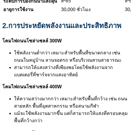
IP65
IP
ระดับการป้องกันน้ำและฝุ่น
อายุการใช้งาน
30,000 ชั่วโมง
30
2.การประหยัดพลังงานและประสิทธิภาพ
โคมไฟถนนโซล่าเซลล์ 300W
ใช้พลังงานต่ำกว่า เหมาะสำหรับพื้นที่ขนาดกลาง เช่น
ถนนในหมู่บ้าน ลานจอดรถ หรือบริเวณสวนสาธารณะ
สามารถให้แสงสว่างที่เพียงพอโดยใช้พลังงานจาก
แบตเตอรี่ที่ชาร์จจากแสงอาทิตย์
โคมไฟถนนโซล่าเซลล์ 400W
ให้ความสว่างมากกว่า เหมาะสำหรับพื้นที่กว้าง เช่น ถนน
สายหลัก พื้นที่อุตสาหกรรม หรือสนามกีฬา
แม้จะใช้พลังงานมากขึ้น แต่ก็สามารถให้แสงที่ครอบคลุม
พื้นที่กว้างกว่า