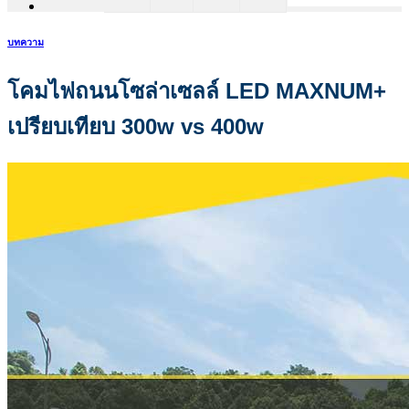
บทความ
โคมไฟถนนโซล่าเซลล์ LED MAXNUM+
เปรียบเทียบ 300w vs 400w