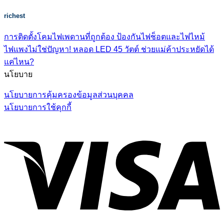
richest
การติดตั้งโคมไฟเพดานที่ถูกต้อง ป้องกันไฟช็อตและไฟไหม้
ไฟแพงไม่ใช่ปัญหา! หลอด LED 45 วัตต์ ช่วยแม่ค้าประหยัดได้
แค่ไหน?
นโยบาย
นโยบายการคุ้มครองข้อมูลส่วนบุคคล
นโยบายการใช้คุกกี้
V