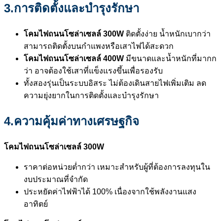
3.การติดตั้งและบำรุงรักษา
โคมไฟถนนโซล่าเซลล์
300W
ติดตั้งง่าย น้ำหนักเบากว่า
สามารถติดตั้งบนกำแพงหรือเสาไฟได้สะดวก
โคมไฟถนนโซล่าเซลล์ 400W
มีขนาดและน้ำหนักที่มากก
ว่า อาจต้องใช้เสาที่แข็งแรงขึ้นเพื่อรองรับ
ทั้งสองรุ่นเป็นระบบอิสระ ไม่ต้องเดินสายไฟเพิ่มเติม ลด
ความยุ่งยากในการติดตั้งและบำรุงรักษา
4.ความคุ้มค่าทางเศรษฐกิจ
โคมไฟถนนโซล่าเซลล์
300W
ราคาต่อหน่วยต่ำกว่า เหมาะสำหรับผู้ที่ต้องการลงทุนใน
งบประมาณที่จำกัด
ประหยัดค่าไฟฟ้าได้ 100% เนื่องจากใช้พลังงานแสง
อาทิตย์