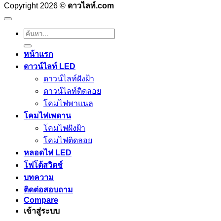
Copyright 2026 ©
ดาวไลท์.com
ค้นหา:
หน้าแรก
ดาวน์ไลท์ LED
ดาวน์ไลท์ฝังฝ้า
ดาวน์ไลท์ติดลอย
โคมไฟพาแนล
โคมไฟเพดาน
โคมไฟฝังฝ้า
โคมไฟติดลอย
หลอดไฟ LED
โฟโต้สวิตช์
บทความ
ติดต่อสอบถาม
Compare
เข้าสู่ระบบ