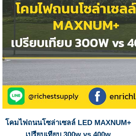
โคมไฟถนนโซล่าเซลล์ LED MAXNUM+
เปรียบเทียบ 300w vs 400w