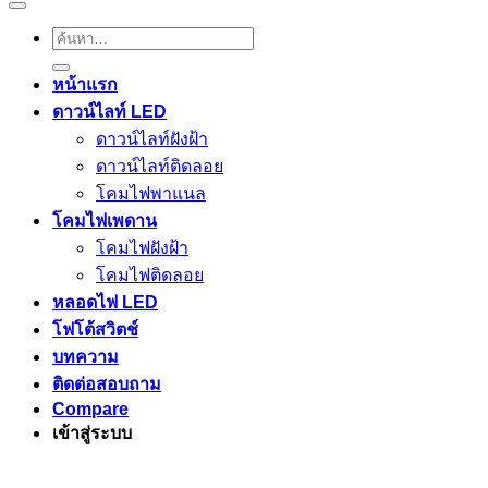
ค้นหา:
หน้าแรก
ดาวน์ไลท์ LED
ดาวน์ไลท์ฝังฝ้า
ดาวน์ไลท์ติดลอย
โคมไฟพาแนล
โคมไฟเพดาน
โคมไฟฝังฝ้า
โคมไฟติดลอย
หลอดไฟ LED
โฟโต้สวิตช์
บทความ
ติดต่อสอบถาม
Compare
เข้าสู่ระบบ