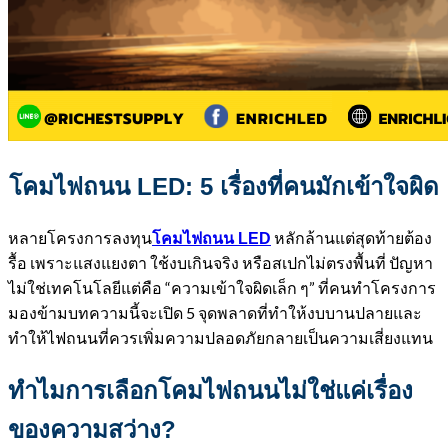
โคมไฟถนน LED: 5 เรื่องที่คนมักเข้าใจผิด
หลายโครงการลงทุน
หลักล้านแต่สุดท้ายต้อง
โคมไฟถนน LED
รื้อ เพราะแสงแยงตา ใช้งบเกินจริง หรือสเปกไม่ตรงพื้นที่ ปัญหา
ไม่ใช่เทคโนโลยีแต่คือ “ความเข้าใจผิดเล็ก ๆ” ที่คนทำโครงการ
มองข้ามบทความนี้จะเปิด 5 จุดพลาดที่ทำให้งบบานปลายและ
ทำให้ไฟถนนที่ควรเพิ่มความปลอดภัยกลายเป็นความเสี่ยงแทน
ทำไมการเลือกโคมไฟถนนไม่ใช่แค่เรื่อง
ของความสว่าง?