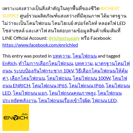
เพราะแสงสว่างเป็นสิ่งสำคัญในทุกพื้นที่ของชีวิต
RICHEST
SUPPLY
ศูนย์รวมผลิตภัณฑ์แสงสว่างที่มีคุณภาพ ได้มาตรฐาน
ไม่ว่าจะเป็นโคมไฟถนน โคมไฮเบย์ สปอร์ตไลท์ หลอดไฟ LED
โซล่าเซลล์ และเสาไฟ สนใจสอบถามข้อมูลสินค้าเพิ่มเติมที่
LINE Official Account:
@richestsupply
หรือ Facebook:
https://www.facebook.com/enrichled
This entry was posted in
บทความ
,
โคมไฟถนน
and tagged
EnRich
,
ทำไมการเลือกโคมไฟถนน
,
บทความ
,
มาตรฐานโคมไฟ
ถนน
,
ระบบป้องกันไฟกระชาก 10kV
,
วิธีเลือกโคมไฟถนนให้คุ้ม
ค่า
,
เลือกโคมไฟถนน
,
โคมไฟถนน
,
โคมไฟถนน 100W
,
โคมไฟ
ถนน ENRICH
,
โคมไฟถนน IP65
,
โคมไฟถนน IP66
,
โคมไฟถนน
LED
,
โคมไฟถนน มอก
,
โคมไฟถนนคุณภาพสูง
,
โคมไฟถนน
ประหยัดพลังงาน
,
โคมไฟถนนเรื่องเข้าใจผิด
,
ไฟถนน LED
.