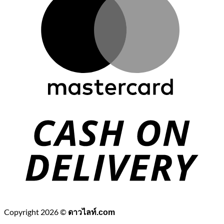
C
D
Copyright 2026 ©
ดาวไลท์.com