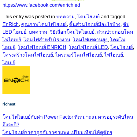
https://www.facebook.com/enrichled
This entry was posted in
บทความ
,
โคมไฮเบย์
and tagged
EnRich
,
คุณภาพโคมไฟไฮเบย์
,
ชิ้นส่วนไฮเบย์มีอะไรบ้าง
,
ชิป
LED ไฮเบย์
,
บทความ
,
วิธีเลือกโคมไฟไฮเบย์
,
ส่วนประกอบโคม
ไฟไฮเบย์
,
โคมไฟสำหรับโรงงาน
,
โคมไฟเพดานสูง
,
โคมไฟ
ไฮเบย์
,
โคมไฟไฮเบย์ ENRICH
,
โคมไฟไฮเบย์ LED
,
โคมไฮเบย์
,
โครงสร้างโคมไฟไฮเบย์
,
ไดรเวอร์โคมไฟไฮเบย์
,
ไฟไฮเบย์
,
ไฮเบย์
.
richest
โคมไฟไฮเบย์กับค่า Power Factor ที่เหมาะสมควรอยู่ระดับไหน
ถึงจะดี?
โคมไฮเบย์ราคาถูกกับราคาแพง เปรียบเทียบให้ดูชัดๆ