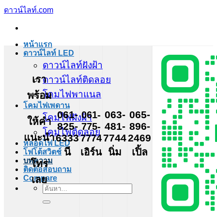
ข้าม
ดาวน์ไลท์.com
ไป
ยัง
หน้าแรก
เนื้อหา
ดาวน์ไลท์ LED
ดาวน์ไลท์ฝังฝ้า
เรา
ดาวน์ไลท์ติดลอย
โคมไฟพาแนล
พร้อม
โคมไฟเพดาน
061-
061-
063-
065-
โคมไฟฝังฝ้า
ให้คำ
825-
775-
481-
896-
โคมไฟติดลอย
แนะนำ
6333
7774
7744
2469
หลอดไฟ LED
นี
เอิร์น
นิ่ม
เปิ้ล
โฟโต้สวิตช์
บทความ
โทร
ติดต่อสอบถาม
เลย
Compare
ค้นหา: