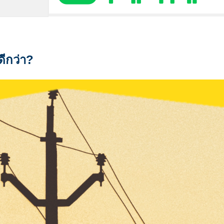
ีกว่า?