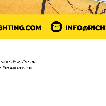
ลอดภัย และต้นทุนในระยะ
้อเสียของแต่ละระบบ