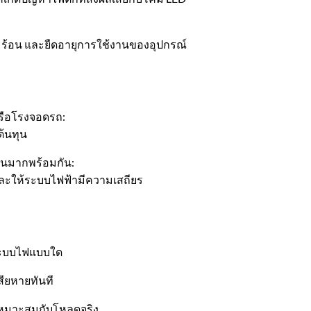
มร้อน และยืดอายุการใช้งานของอุปกรณ์
 หรือโรงจอดรถ:
ต้นทุน
วนมากพร้อมกัน:
และให้ระบบไฟฟ้ามีความเสถียร
ระบบไฟแบบใด
ียหายทันที
เหมาะสมกับโหลดจริง