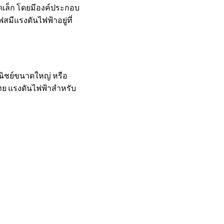
ดเล็ก โดยมีองค์ประกอบ
มีแรงดันไฟฟ้าอยู่ที่
ณิชย์ขนาดใหญ่ หรือ
ไทย แรงดันไฟฟ้าสำหรับ