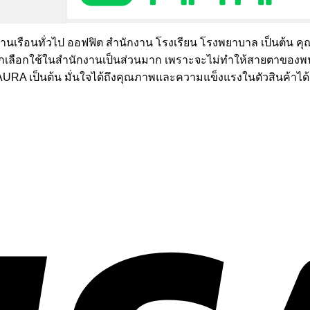
ศัย บ้านเรือนทั่วไป ออฟฟิต สำนักงาน โรงเรียน โรงพยาบาล เป็นต้
ึงถูกเลือกใช้ในสำนักงานเป็นส่วนมาก เพราะจะไม่ทำให้สายตาของพน
C, AURA เป็นต้น มั่นใจได้ถึงคุณภาพและความแข็งแรงในตัวสินค้