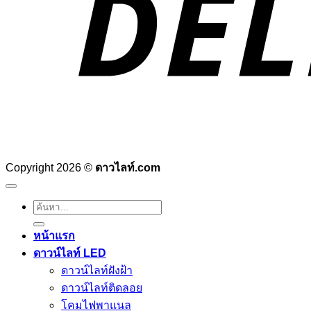
Copyright 2026 ©
ดาวไลท์.com
ค้นหา:
หน้าแรก
ดาวน์ไลท์ LED
ดาวน์ไลท์ฝังฝ้า
ดาวน์ไลท์ติดลอย
โคมไฟพาแนล