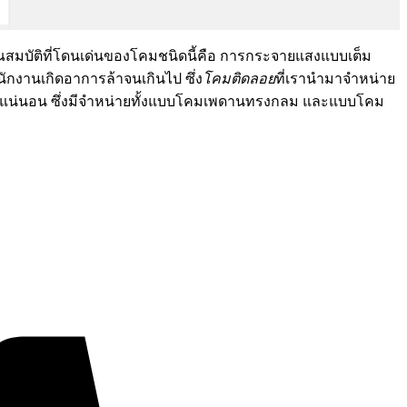
น คุณสมบัติที่โดนเด่นของโคมชนิดนี้คือ การกระจายแสงแบบเต็ม
ักงานเกิดอาการล้าจนเกินไป ซึ่ง
โคมติดลอย
ที่เรานำมาจำหน่าย
าได้แน่นอน ซึ่งมีจำหน่ายทั้งแบบโคมเพดานทรงกลม และแบบโคม
Visa