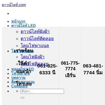
ข้าม
ดาวน์ไลท์.com
ไป
ยัง
หน้าแรก
เนื้อหา
ดาวน์ไลท์ LED
ดาวน์ไลท์ฝังฝ้า
ดาวน์ไลท์ติดลอย
โคมไฟพาแนล
เราพร้อม
โคมไฟเพดาน
โคมไฟฝังฝ้า
061-775-
ให้คำ
โคมไฟติดลอย
061-825-
063-481-
7774
หลอดไฟ LED
แนะนำ
6333 นี
7744 นิ่ม
โฟโต้สวิตช์
เอิร์น
บทความ
ติดต่อสอบถาม
โทรเลย
Compare
ค้นหา: