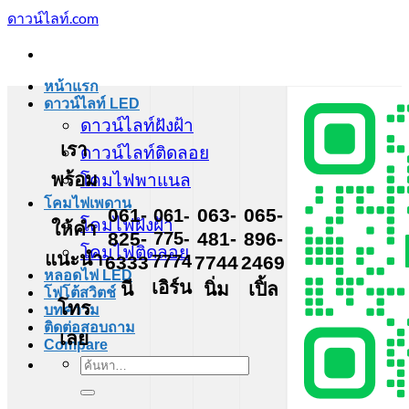
ข้าม
ดาวน์ไลท์.com
ไป
ยัง
เนื้อหา
หน้าแรก
ดาวน์ไลท์ LED
ดาวน์ไลท์ฝังฝ้า
เรา
ดาวน์ไลท์ติดลอย
พร้อม
โคมไฟพาแนล
โคมไฟเพดาน
061-
061-
063-
065-
โคมไฟฝังฝ้า
ให้คำ
775-
825-
481-
896-
โคมไฟติดลอย
แนะนำ
7774
6333
7744
2469
หลอดไฟ LED
เอิร์น
นี
นิ่ม
เปิ้ล
โฟโต้สวิตช์
โทร
บทความ
ติดต่อสอบถาม
เลย
Compare
ค้นหา: