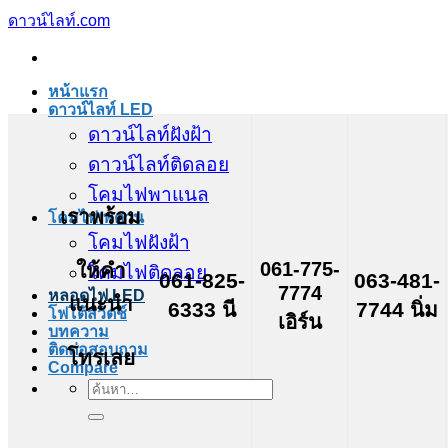
ข้าม
ดาวน์ไลท์.com
ไป
ยัง
หน้าแรก
เนื้อหา
ดาวน์ไลท์ LED
ดาวน์ไลท์ฝังฝ้า
ดาวน์ไลท์ติดลอย
โคมไฟพาแนล
เราพร้อม
โคมไฟเพดาน
โคมไฟฝังฝ้า
061-775-
ให้คำ
โคมไฟติดลอย
061-825-
063-481-
7774
หลอดไฟ LED
แนะนำ
6333 นี
7744 นิ่ม
โฟโต้สวิตช์
เอิร์น
บทความ
ติดต่อสอบถาม
โทรเลย
Compare
ค้นหา: