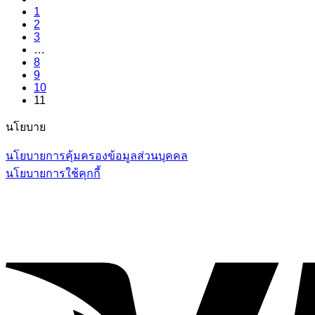
1
2
3
…
8
9
10
11
นโยบาย
นโยบายการคุ้มครองข้อมูลส่วนบุคคล
นโยบายการใช้คุกกี้