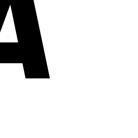
PayPal