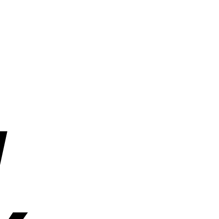
Cash
On
Delivery