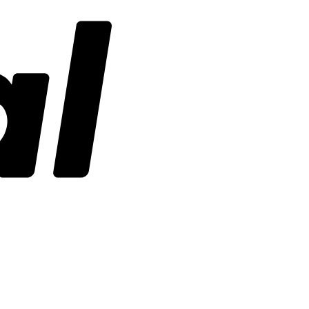
Stripe