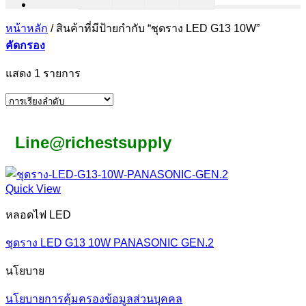
หน้าหลัก
/
สินค้าที่มีป้ายกำกับ “ชุดราง LED G13 10W”
คัดกรอง
แสดง 1 รายการ
Line@richestsupply
Quick View
หลอดไฟ LED
ชุดราง LED G13 10W PANASONIC GEN.2
นโยบาย
นโยบายการคุ้มครองข้อมูลส่วนบุคคล