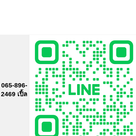
065-896-
2469 เปิ้ล