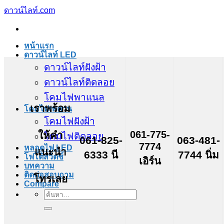
ข้าม
ดาวน์ไลท์.com
ไป
ยัง
หน้าแรก
เนื้อหา
ดาวน์ไลท์ LED
ดาวน์ไลท์ฝังฝ้า
ดาวน์ไลท์ติดลอย
โคมไฟพาแนล
เราพร้อม
โคมไฟเพดาน
โคมไฟฝังฝ้า
061-775-
ให้คำ
โคมไฟติดลอย
061-825-
063-481-
7774
หลอดไฟ LED
แนะนำ
6333 นี
7744 นิ่ม
โฟโต้สวิตช์
เอิร์น
บทความ
ติดต่อสอบถาม
โทรเลย
Compare
ค้นหา: