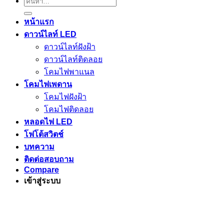
ค้นหา:
หน้าแรก
ดาวน์ไลท์ LED
ดาวน์ไลท์ฝังฝ้า
ดาวน์ไลท์ติดลอย
โคมไฟพาแนล
โคมไฟเพดาน
โคมไฟฝังฝ้า
โคมไฟติดลอย
หลอดไฟ LED
โฟโต้สวิตช์
บทความ
ติดต่อสอบถาม
Compare
เข้าสู่ระบบ