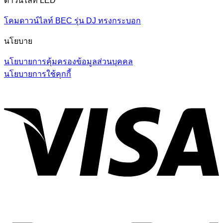
ดาวน์ไลท์ LED
โคมดาวน์ไลท์ BEC รุ่น DJ ทรงกระบอก
นโยบาย
นโยบายการคุ้มครองข้อมูลส่วนบุคคล
นโยบายการใช้คุกกี้
V
P