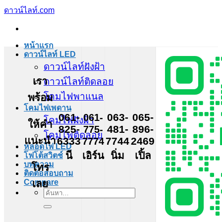
ข้าม
ดาวน์ไลท์.com
ไป
ยัง
หน้าแรก
เนื้อหา
ดาวน์ไลท์ LED
ดาวน์ไลท์ฝังฝ้า
เรา
ดาวน์ไลท์ติดลอย
โคมไฟพาแนล
พร้อม
โคมไฟเพดาน
061-
061-
063-
065-
โคมไฟฝังฝ้า
ให้คำ
825-
775-
481-
896-
โคมไฟติดลอย
แนะนำ
6333
7774
7744
2469
หลอดไฟ LED
นี
เอิร์น
นิ่ม
เปิ้ล
โฟโต้สวิตช์
บทความ
โทร
ติดต่อสอบถาม
เลย
Compare
ค้นหา: