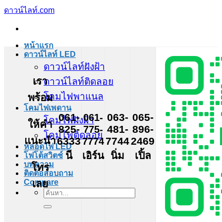
ข้าม
ดาวน์ไลท์.com
ไป
ยัง
หน้าแรก
เนื้อหา
ดาวน์ไลท์ LED
ดาวน์ไลท์ฝังฝ้า
เรา
ดาวน์ไลท์ติดลอย
โคมไฟพาแนล
พร้อม
โคมไฟเพดาน
061-
061-
063-
065-
โคมไฟฝังฝ้า
ให้คำ
825-
775-
481-
896-
โคมไฟติดลอย
แนะนำ
6333
7774
7744
2469
หลอดไฟ LED
นี
เอิร์น
นิ่ม
เปิ้ล
โฟโต้สวิตช์
บทความ
โทร
ติดต่อสอบถาม
เลย
Compare
ค้นหา: