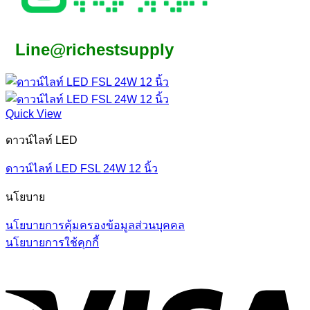
Line@richestsupply
Quick View
ดาวน์ไลท์ LED
ดาวน์ไลท์ LED FSL 24W 12 นิ้ว
นโยบาย
นโยบายการคุ้มครองข้อมูลส่วนบุคคล
นโยบายการใช้คุกกี้
V