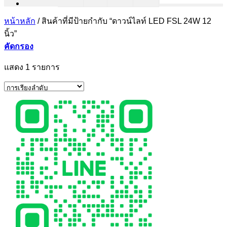
หน้าหลัก
/
สินค้าที่มีป้ายกำกับ “ดาวน์ไลท์ LED FSL 24W 12
นิ้ว”
คัดกรอง
แสดง 1 รายการ