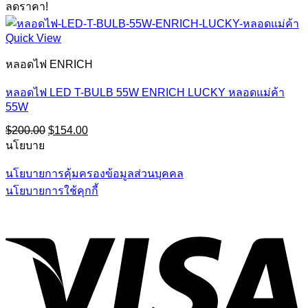
price
price
ลดราคา!
was:
is:
$68.00.
$52.36.
Quick View
หลอดไฟ ENRICH
หลอดไฟ LED T-BULB 55W ENRICH LUCKY หลอดแม่ค้า
55W
Original
Current
$
200.00
$
154.00
price
price
นโยบาย
was:
is:
$200.00.
$154.00.
นโยบายการคุ้มครองข้อมูลส่วนบุคคล
นโยบายการใช้คุกกี้
V