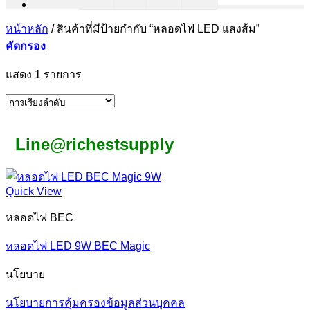
หน้าหลัก
/
สินค้าที่มีป้ายกำกับ “หลอดไฟ LED แสงส้ม”
คัดกรอง
แสดง 1 รายการ
Line@richestsupply
Quick View
หลอดไฟ BEC
หลอดไฟ LED 9W BEC Magic
นโยบาย
นโยบายการคุ้มครองข้อมูลส่วนบุคคล