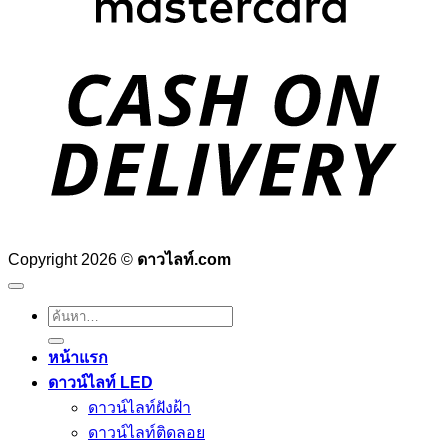
D
Copyright 2026 ©
ดาวไลท์.com
ค้นหา:
หน้าแรก
ดาวน์ไลท์ LED
ดาวน์ไลท์ฝังฝ้า
ดาวน์ไลท์ติดลอย