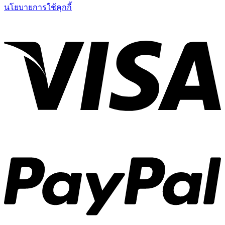
นโยบายการใช้คุกกี้
V
P