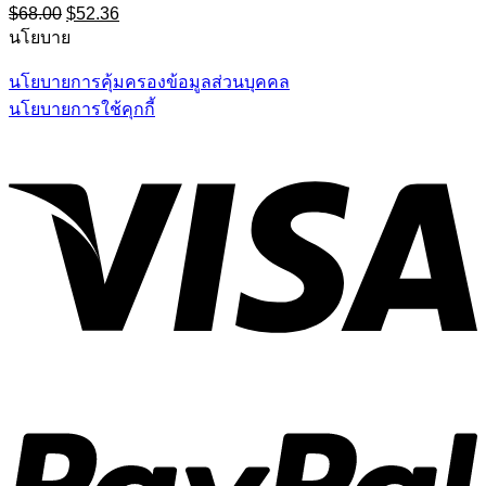
Original
Current
$
68.00
$
52.36
price
price
นโยบาย
was:
is:
$68.00.
$52.36.
นโยบายการคุ้มครองข้อมูลส่วนบุคคล
นโยบายการใช้คุกกี้
V
P