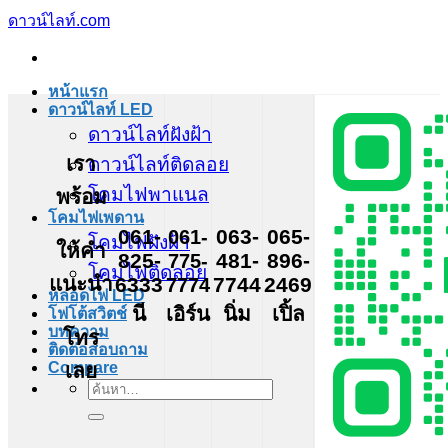
ข้าม
ดาวน์ไลท์.com
ไป
ยัง
หน้าแรก
เนื้อหา
ดาวน์ไลท์ LED
ดาวน์ไลท์ฝังฝ้า
เรา
ดาวน์ไลท์ติดลอย
โคมไฟพาแนล
พร้อม
โคมไฟเพดาน
061-
061-
063-
065-
โคมไฟฝังฝ้า
ให้คำ
825-
775-
481-
896-
โคมไฟติดลอย
แนะนำ
6333
7774
7744
2469
หลอดไฟ LED
นี
เอิร์น
นิ่ม
เปิ้ล
โฟโต้สวิตช์
บทความ
โทร
ติดต่อสอบถาม
เลย
Compare
ค้นหา: