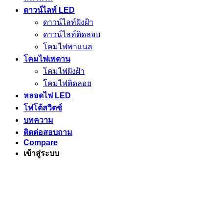
ดาวน์ไลท์ LED
ดาวน์ไลท์ฝังฝ้า
ดาวน์ไลท์ติดลอย
โคมไฟพาแนล
โคมไฟเพดาน
โคมไฟฝังฝ้า
โคมไฟติดลอย
หลอดไฟ LED
โฟโต้สวิตช์
บทความ
ติดต่อสอบถาม
Compare
เข้าสู่ระบบ