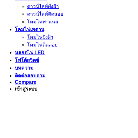
ดาวน์ไลท์ฝังฝ้า
ดาวน์ไลท์ติดลอย
โคมไฟพาแนล
โคมไฟเพดาน
โคมไฟฝังฝ้า
โคมไฟติดลอย
หลอดไฟ LED
โฟโต้สวิตช์
บทความ
ติดต่อสอบถาม
Compare
เข้าสู่ระบบ