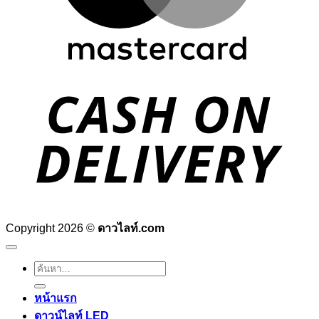
D
Copyright 2026 ©
ดาวไลท์.com
ค้นหา:
หน้าแรก
ดาวน์ไลท์ LED