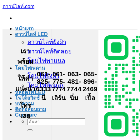
ข้าม
ดาวน์ไลท์.com
ไป
ยัง
หน้าแรก
เนื้อหา
ดาวน์ไลท์ LED
ดาวน์ไลท์ฝังฝ้า
เรา
ดาวน์ไลท์ติดลอย
โคมไฟพาแนล
พร้อม
โคมไฟเพดาน
061-
061-
063-
065-
โคมไฟฝังฝ้า
ให้คำ
825-
775-
481-
896-
โคมไฟติดลอย
แนะนำ
6333
7774
7744
2469
หลอดไฟ LED
นี
เอิร์น
นิ่ม
เปิ้ล
โฟโต้สวิตช์
บทความ
โทร
ติดต่อสอบถาม
เลย
Compare
ค้นหา: