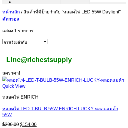
หน้าหลัก
/
สินค้าที่มีป้ายกำกับ “หลอดไฟ LED 55W Daylight”
คัดกรอง
แสดง 1 รายการ
Line@richestsupply
ลดราคา!
Quick View
หลอดไฟ ENRICH
หลอดไฟ LED T-BULB 55W ENRICH LUCKY หลอดแม่ค้า
55W
Original
Current
$
200.00
$
154.00