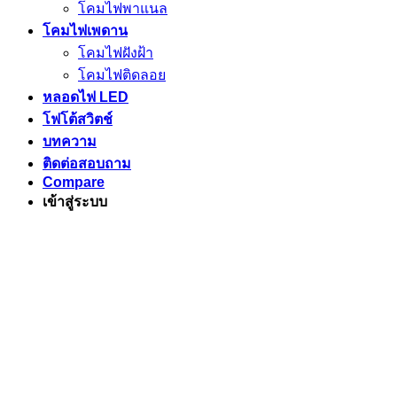
โคมไฟพาแนล
โคมไฟเพดาน
โคมไฟฝังฝ้า
โคมไฟติดลอย
หลอดไฟ LED
โฟโต้สวิตช์
บทความ
ติดต่อสอบถาม
Compare
เข้าสู่ระบบ