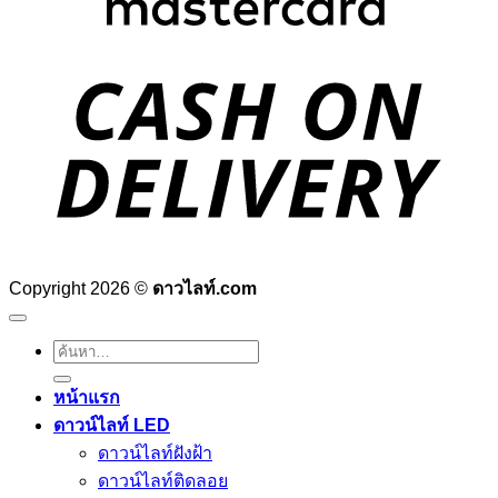
D
Copyright 2026 ©
ดาวไลท์.com
ค้นหา:
หน้าแรก
ดาวน์ไลท์ LED
ดาวน์ไลท์ฝังฝ้า
ดาวน์ไลท์ติดลอย