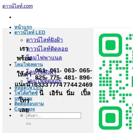
ข้าม
ดาวน์ไลท์.com
ไป
ยัง
หน้าแรก
เนื้อหา
ดาวน์ไลท์ LED
ดาวน์ไลท์ฝังฝ้า
เรา
ดาวน์ไลท์ติดลอย
โคมไฟพาแนล
พร้อม
โคมไฟเพดาน
061-
061-
063-
065-
โคมไฟฝังฝ้า
ให้คำ
825-
775-
481-
896-
โคมไฟติดลอย
แนะนำ
6333
7774
7744
2469
หลอดไฟ LED
นี
เอิร์น
นิ่ม
เปิ้ล
โฟโต้สวิตช์
บทความ
โทร
ติดต่อสอบถาม
เลย
Compare
ค้นหา: