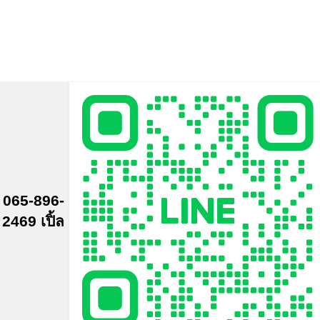
065-896-
2469 เปิ้ล