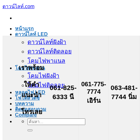
ข้าม
ดาวน์ไลท์.com
ไป
ยัง
หน้าแรก
เนื้อหา
ดาวน์ไลท์ LED
ดาวน์ไลท์ฝังฝ้า
ดาวน์ไลท์ติดลอย
โคมไฟพาแนล
เราพร้อม
โคมไฟเพดาน
โคมไฟฝังฝ้า
061-775-
ให้คำ
โคมไฟติดลอย
061-825-
063-481-
7774
หลอดไฟ LED
แนะนำ
6333 นี
7744 นิ่ม
โฟโต้สวิตช์
เอิร์น
บทความ
ติดต่อสอบถาม
โทรเลย
Compare
ค้นหา: