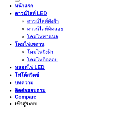
หน้าแรก
ดาวน์ไลท์ LED
ดาวน์ไลท์ฝังฝ้า
ดาวน์ไลท์ติดลอย
โคมไฟพาแนล
โคมไฟเพดาน
โคมไฟฝังฝ้า
โคมไฟติดลอย
หลอดไฟ LED
โฟโต้สวิตช์
บทความ
ติดต่อสอบถาม
Compare
เข้าสู่ระบบ