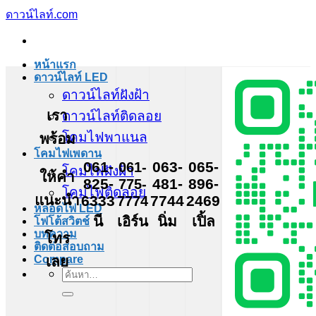
ข้าม
ดาวน์ไลท์.com
ไป
ยัง
หน้าแรก
เนื้อหา
ดาวน์ไลท์ LED
ดาวน์ไลท์ฝังฝ้า
เรา
ดาวน์ไลท์ติดลอย
โคมไฟพาแนล
พร้อม
โคมไฟเพดาน
061-
061-
063-
065-
โคมไฟฝังฝ้า
ให้คำ
825-
775-
481-
896-
โคมไฟติดลอย
แนะนำ
6333
7774
7744
2469
หลอดไฟ LED
นี
เอิร์น
นิ่ม
เปิ้ล
โฟโต้สวิตช์
บทความ
โทร
ติดต่อสอบถาม
เลย
Compare
ค้นหา: