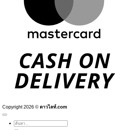
D
Copyright 2026 ©
ดาวไลท์.com
ค้นหา: