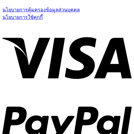
นโยบายการคุ้มครองข้อมูลส่วนบุคคล
นโยบายการใช้คุกกี้
V
P