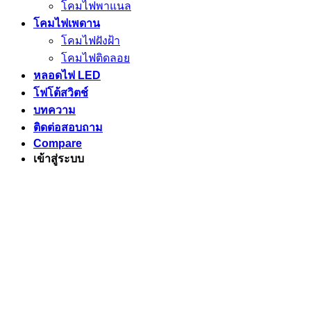
โคมไฟพาแนล
โคมไฟเพดาน
โคมไฟฝังฝ้า
โคมไฟติดลอย
หลอดไฟ LED
โฟโต้สวิตช์
บทความ
ติดต่อสอบถาม
Compare
เข้าสู่ระบบ