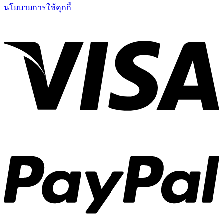
นโยบายการใช้คุกกี้
V
P