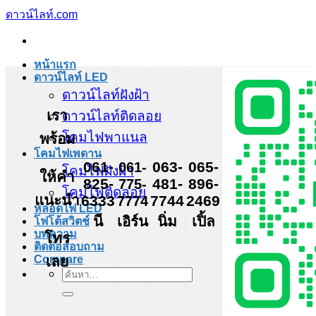
ข้าม
ดาวน์ไลท์.com
ไป
ยัง
หน้าแรก
เนื้อหา
ดาวน์ไลท์ LED
ดาวน์ไลท์ฝังฝ้า
เรา
ดาวน์ไลท์ติดลอย
โคมไฟพาแนล
พร้อม
โคมไฟเพดาน
061-
061-
063-
065-
โคมไฟฝังฝ้า
ให้คำ
825-
775-
481-
896-
โคมไฟติดลอย
แนะนำ
6333
7774
7744
2469
หลอดไฟ LED
นี
เอิร์น
นิ่ม
เปิ้ล
โฟโต้สวิตช์
บทความ
โทร
ติดต่อสอบถาม
เลย
Compare
ค้นหา: