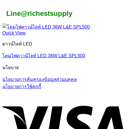
Line@richestsupply
Quick View
ดาวน์ไลท์ LED
โคมไฟดาวน์ไลท์ LED 36W L&E SPL500
นโยบาย
นโยบายการคุ้มครองข้อมูลส่วนบุคคล
นโยบายการใช้คุกกี้
V