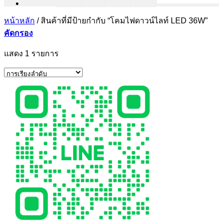
หน้าหลัก
/
สินค้าที่มีป้ายกำกับ “โคมไฟดาวน์ไลท์ LED 36W”
คัดกรอง
แสดง 1 รายการ