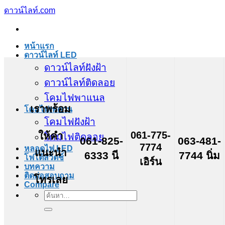
ข้าม
ดาวน์ไลท์.com
ไป
ยัง
หน้าแรก
เนื้อหา
ดาวน์ไลท์ LED
ดาวน์ไลท์ฝังฝ้า
ดาวน์ไลท์ติดลอย
โคมไฟพาแนล
เราพร้อม
โคมไฟเพดาน
โคมไฟฝังฝ้า
061-775-
ให้คำ
โคมไฟติดลอย
061-825-
063-481-
7774
หลอดไฟ LED
แนะนำ
6333 นี
7744 นิ่ม
โฟโต้สวิตช์
เอิร์น
บทความ
ติดต่อสอบถาม
โทรเลย
Compare
ค้นหา: