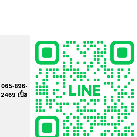
065-896-
2469 เปิ้ล