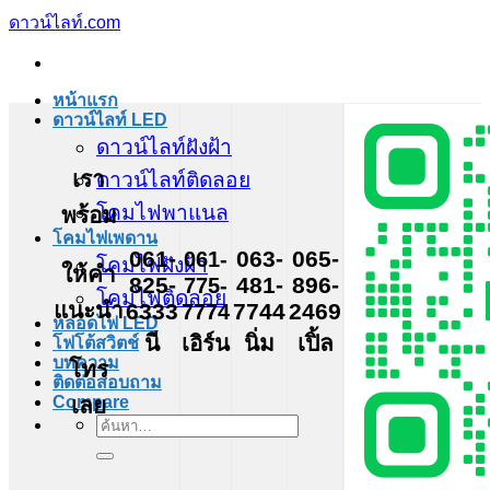
ข้าม
ดาวน์ไลท์.com
ไป
ยัง
หน้าแรก
เนื้อหา
ดาวน์ไลท์ LED
ดาวน์ไลท์ฝังฝ้า
เรา
ดาวน์ไลท์ติดลอย
โคมไฟพาแนล
พร้อม
โคมไฟเพดาน
061-
061-
063-
065-
โคมไฟฝังฝ้า
ให้คำ
825-
775-
481-
896-
โคมไฟติดลอย
แนะนำ
6333
7774
7744
2469
หลอดไฟ LED
นี
เอิร์น
นิ่ม
เปิ้ล
โฟโต้สวิตช์
บทความ
โทร
ติดต่อสอบถาม
เลย
Compare
ค้นหา: