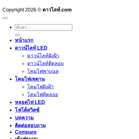
Copyright 2026 ©
ดาวไลท์.com
ค้นหา:
หน้าแรก
ดาวน์ไลท์ LED
ดาวน์ไลท์ฝังฝ้า
ดาวน์ไลท์ติดลอย
โคมไฟพาแนล
โคมไฟเพดาน
โคมไฟฝังฝ้า
โคมไฟติดลอย
หลอดไฟ LED
โฟโต้สวิตช์
บทความ
ติดต่อสอบถาม
Compare
เข้าสู่ระบบ