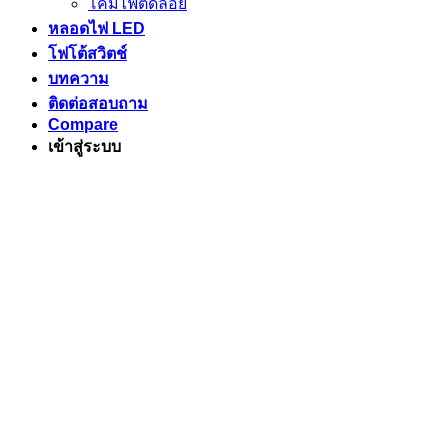
โคมไฟติดลอย
หลอดไฟ LED
โฟโต้สวิตช์
บทความ
ติดต่อสอบถาม
Compare
เข้าสู่ระบบ