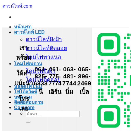
ข้าม
ดาวน์ไลท์.com
ไป
ยัง
หน้าแรก
เนื้อหา
ดาวน์ไลท์ LED
ดาวน์ไลท์ฝังฝ้า
เรา
ดาวน์ไลท์ติดลอย
โคมไฟพาแนล
พร้อม
โคมไฟเพดาน
061-
061-
063-
065-
โคมไฟฝังฝ้า
ให้คำ
825-
775-
481-
896-
โคมไฟติดลอย
แนะนำ
6333
7774
7744
2469
หลอดไฟ LED
นี
เอิร์น
นิ่ม
เปิ้ล
โฟโต้สวิตช์
บทความ
โทร
ติดต่อสอบถาม
เลย
Compare
ค้นหา: