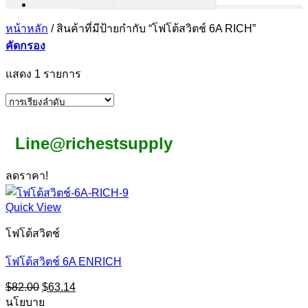
หน้าหลัก
/
สินค้าที่มีป้ายกำกับ “โฟโต้สวิตช์ 6A RICH”
คัดกรอง
แสดง 1 รายการ
Line@richestsupply
ลดราคา!
Quick View
โฟโต้สวิตช์
โฟโต้สวิตช์ 6A ENRICH
Original
Current
$
82.00
$
63.14
price
price
นโยบาย