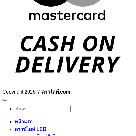
D
Copyright 2026 ©
ดาวไลท์.com
ค้นหา:
หน้าแรก
ดาวน์ไลท์ LED