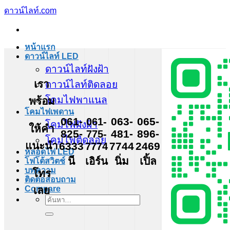
ข้าม
ดาวน์ไลท์.com
ไป
ยัง
หน้าแรก
เนื้อหา
ดาวน์ไลท์ LED
ดาวน์ไลท์ฝังฝ้า
เรา
ดาวน์ไลท์ติดลอย
โคมไฟพาแนล
พร้อม
โคมไฟเพดาน
061-
061-
063-
065-
โคมไฟฝังฝ้า
ให้คำ
825-
775-
481-
896-
โคมไฟติดลอย
แนะนำ
6333
7774
7744
2469
หลอดไฟ LED
นี
เอิร์น
นิ่ม
เปิ้ล
โฟโต้สวิตช์
บทความ
โทร
ติดต่อสอบถาม
เลย
Compare
ค้นหา: