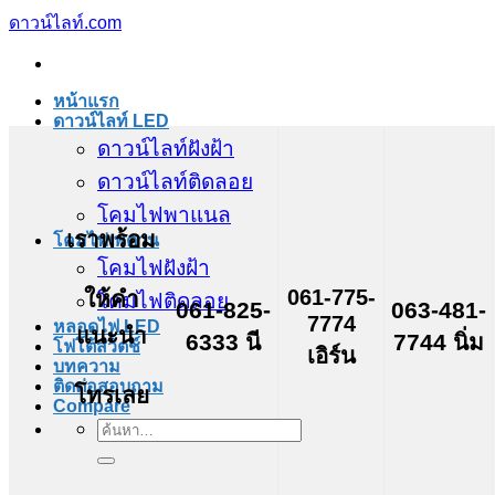
ข้าม
ดาวน์ไลท์.com
ไป
ยัง
หน้าแรก
เนื้อหา
ดาวน์ไลท์ LED
ดาวน์ไลท์ฝังฝ้า
ดาวน์ไลท์ติดลอย
โคมไฟพาแนล
เราพร้อม
โคมไฟเพดาน
โคมไฟฝังฝ้า
061-775-
ให้คำ
โคมไฟติดลอย
061-825-
063-481-
7774
หลอดไฟ LED
แนะนำ
6333 นี
7744 นิ่ม
โฟโต้สวิตช์
เอิร์น
บทความ
ติดต่อสอบถาม
โทรเลย
Compare
ค้นหา: