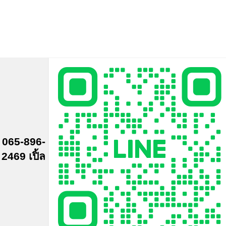
065-896-
2469 เปิ้ล