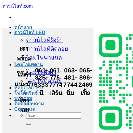
ข้าม
ดาวน์ไลท์.com
ไป
ยัง
หน้าแรก
เนื้อหา
ดาวน์ไลท์ LED
ดาวน์ไลท์ฝังฝ้า
เรา
ดาวน์ไลท์ติดลอย
โคมไฟพาแนล
พร้อม
โคมไฟเพดาน
061-
061-
063-
065-
โคมไฟฝังฝ้า
ให้คำ
825-
775-
481-
896-
โคมไฟติดลอย
แนะนำ
6333
7774
7744
2469
หลอดไฟ LED
นี
เอิร์น
นิ่ม
เปิ้ล
โฟโต้สวิตช์
บทความ
โทร
ติดต่อสอบถาม
เลย
Compare
ค้นหา: