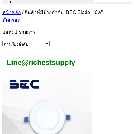
หน้าหลัก
/
สินค้าที่มีป้ายกำกับ “BEC Blade II 6w”
คัดกรอง
แสดง 1 รายการ
Line@richestsupply