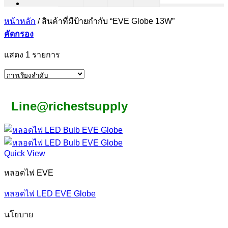
หน้าหลัก
/
สินค้าที่มีป้ายกำกับ “EVE Globe 13W”
คัดกรอง
แสดง 1 รายการ
Line@richestsupply
Quick View
หลอดไฟ EVE
หลอดไฟ LED EVE Globe
นโยบาย