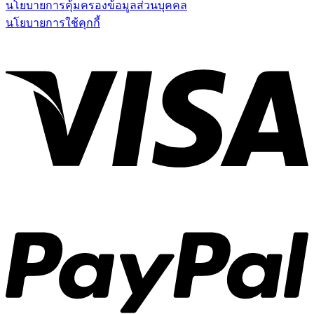
นโยบายการคุ้มครองข้อมูลส่วนบุคคล
นโยบายการใช้คุกกี้
V
P