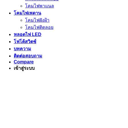
โคมไฟพาแนล
โคมไฟเพดาน
โคมไฟฝังฝ้า
โคมไฟติดลอย
หลอดไฟ LED
โฟโต้สวิตช์
บทความ
ติดต่อสอบถาม
Compare
เข้าสู่ระบบ