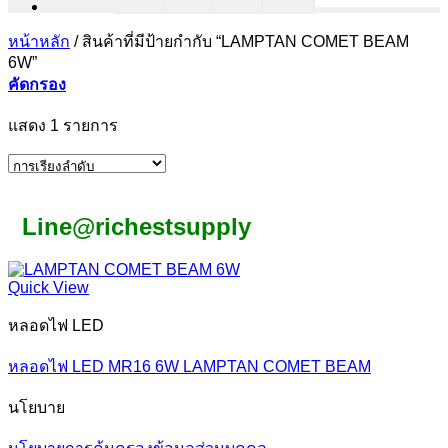
หน้าหลัก
/
สินค้าที่มีป้ายกำกับ “LAMPTAN COMET BEAM
6W”
คัดกรอง
แสดง 1 รายการ
Line@richestsupply
Quick View
หลอดไฟ LED
หลอดไฟ LED MR16 6W LAMPTAN COMET BEAM
นโยบาย